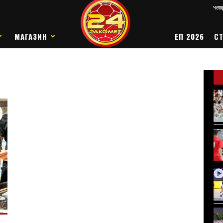
четв
МАГАЗИН
ЕП 2026
СТ