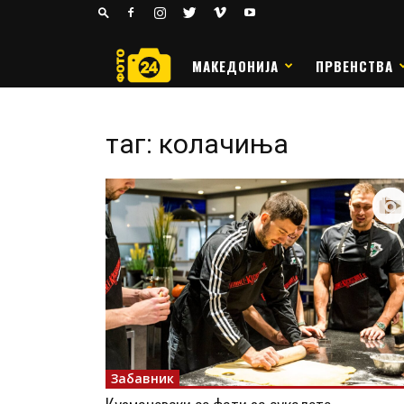
24
РАКОМЕТ
МАКЕДОНИЈА
ПРВЕНСТВА
таг: колачиња
Забавник