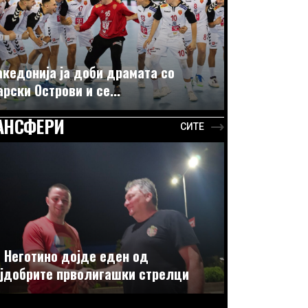
кедонија ја доби драмата со
рски Острови и се...
АНСФЕРИ
СИТЕ
 Неготино дојде еден од
јдобрите прволигашки стрелци