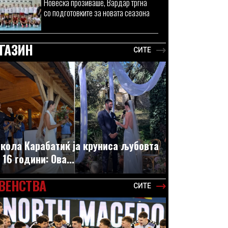
Новеска прозиваше, Вардар тргна
со подготовките за новата сеазона
ГАЗИН
СИТЕ
кола Карабатиќ ја круниса љубовта
 16 години: Ова...
ВЕНСТВА
СИТЕ