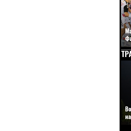
Ма
Фа
ТР
Во
на