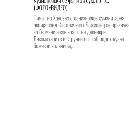
Кузмановски се фати за сукалото…
(ФОТО+ВИДЕО)
Тимот на Хановер организираше хуманитарна
акција пред Католичкиот Божик кој се празнув
во Германија кон крајот на декември.
Ракометарите и стручниот штаб подготвуваа
божикни колачиња,...