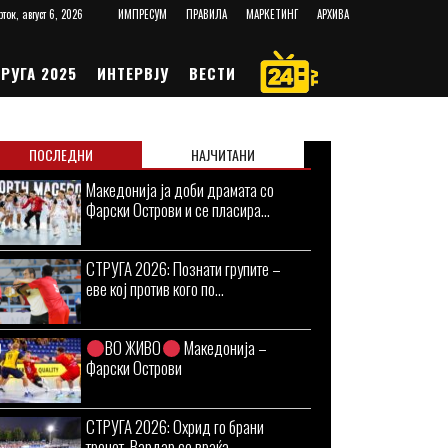
рток, август 6, 2026
ИМПРЕСУМ
ПРАВИЛА
МАРКЕТИНГ
АРХИВА
РУГА 2025
ИНТЕРВЈУ
ВЕСТИ
ПОСЛЕДНИ
НАЈЧИТАНИ
Македонија ја доби драмата со
Фарски Острови и се пласира...
СТРУГА 2026: Познати групите –
еве кој против кого по...
ВО ЖИВО
Македонија –
Фарски Острови
СТРУГА 2026: Охрид го брани
тронот, Вардар се враќа –...