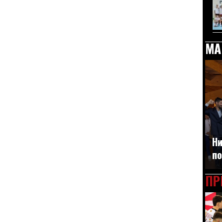
МА
Ни
по
ПР