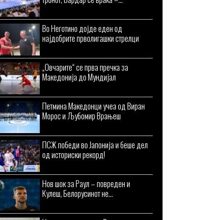
Во Неготино дојде еден од
најдобрите прволигашки стрелци
„Овчарите“ се прва пречка за
Македонија до Мундијал
Петмина Македонци учеа од Виран
Морос и Љубомир Врањеш
ПСЖ победи во Јапонија и беше дел
од историски рекорд!
Нов шок за Раул – повреден и
Кулеш, Белорусинот не...