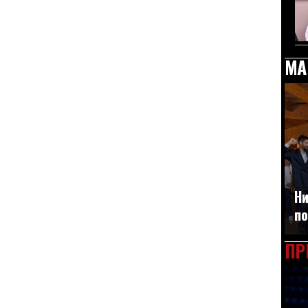
МА
Ни
по
ПР