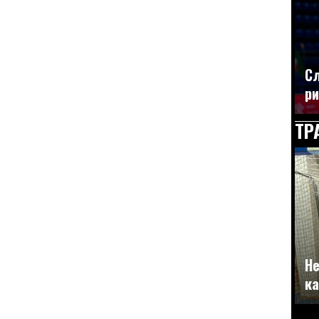
Сл
ри
ТР
Не
ка