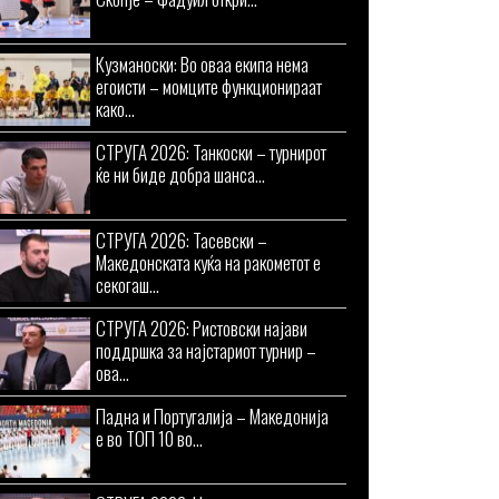
Кузманоски: Во оваа екипа нема
егоисти – момците функционираат
како...
СТРУГА 2026: Танкоски – турнирот
ќе ни биде добра шанса...
СТРУГА 2026: Тасевски –
Македонската куќа на ракометот е
секогаш...
СТРУГА 2026: Ристовски најави
поддршка за најстариот турнир –
ова...
Падна и Португалија – Македонија
е во ТОП 10 во...