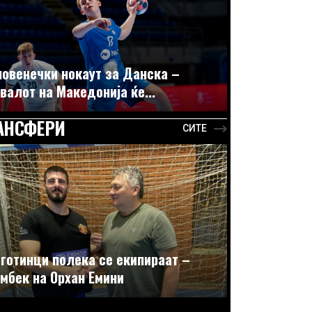
овенечки нокаут за Данска –
валот на Македонија ќе...
АНСФЕРИ
СИТЕ
готинци полека се екипираат –
мбек на Орхан Емини