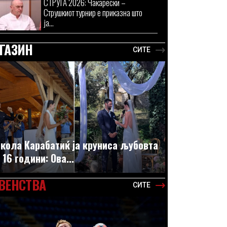
СТРУГА 2026: Чакарески –
Струшкиот турнир е приказна што
ја...
ГАЗИН
СИТЕ
кола Карабатиќ ја круниса љубовта
 16 години: Ова...
ВЕНСТВА
СИТЕ