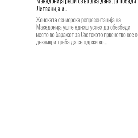
Македонија реши сè во два дена, ја победи 
Литванија и...
Женската сениорска репрезентација на
Македонија уште еднаш успеа да обезбеди
место во баражот за Светското првенство кое в
декември треба да се одржи во...