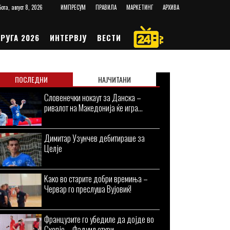
ота, август 8, 2026
ИМПРЕСУМ
ПРАВИЛА
МАРКЕТИНГ
АРХИВА
РУГА 2026
ИНТЕРВЈУ
ВЕСТИ
ПОСЛЕДНИ
НАЈЧИТАНИ
Словенечки нокаут за Данска –
ривалот на Македонија ќе игра...
Димитар Узунчев дебитираше за
Целје
Kaко во старите добри времиња –
Червар го преслуша Вујовиќ!
Французите го убедиле да дојде во
Скопје – Фадуил откри...