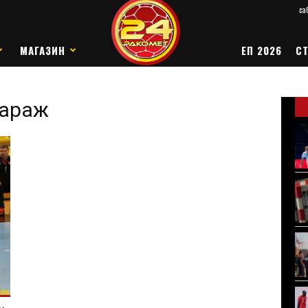
саб
МАГАЗИН
ЕП 2026
СТ
бараж