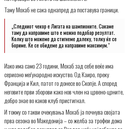
Таму Мохаб не сака однапред да поставува граници.
„Следниот чекор е Лигата на шампионите. Сакаме
таму да направиме што е можно подобар резултат.
Колку што можеме да стигнеме далеку, толку ќе се
бориме. Ќе се обидеме да направиме максимум.“
Иако има само 23 години, Мохаб зад себе веќе има
сериозно меѓународно искуство. Од Каиро, преку
Франција и Кил, патот го донесе во Скопје. А според
неговите први зборови како нов член на црвено-црните,
добро знае во каков клуб пристигнал.
И токму со такви очекувања Мохаб ја почнува својата
прва сезона во Македонија – со желба за трофеи дома