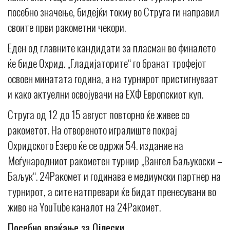
посебно значење, бидејќи токму во Струга ги направил
своите први ракометни чекори.
Еден од главните кандидати за пласман во финалето
ќе биде Охрид. „Гладијаторите“ го бранат трофејот
освоен минатата година, а на турнирот пристигнуваат
и како актуелни освојувачи на ЕХФ Европскиот куп.
Струга од 12 до 15 август повторно ќе живее со
ракометот. На отвореното игралиште покрај
Охридското Езеро ќе се одржи 54. издание на
Меѓународниот ракометен турнир „Вангел Баљукоски –
Баљук“. 24Ракомет и годинава е медиумски партнер на
турнирот, а сите натпревари ќе бидат пренесувани во
живо на YouTube каналот на 24Ракомет.
Посебно враќање за Ојлески