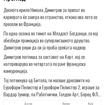
Десното крило Никола Димитров за првпат во
кариерата ќе заигра во странство, откако ова лето се
пресели во Франција.
По една сезона во тимот на Младост Богданци, со кој
обезбеди промоција во суперлигашкото друштво,
Димитров реши да си ја проба среќата надвор.
Димитров потпиша за составот на Корт, кој се
натпреварува во четвртата по ранг француска
конкуренција.
Тој потекнува од Битола, ги носеше дресовите на
Еурофарм Пелистер и Еурофарм Пелистер 2, играше за
Вардар Јуниор, па Работнички, Голден Арт, Борец ФЛ…
Датум
Време
Крај