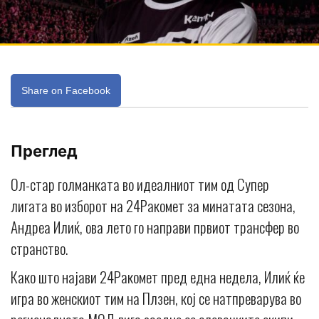
Share on Facebook
Преглед
Ол-стар голманката во идеалниот тим од Супер
лигата во изборот на 24Ракомет за минатата сезона,
Андреа Илиќ, ова лето го направи првиот трансфер во
странство.
Како што најави 24Ракомет пред една недела, Илиќ ќе
игра во женскиот тим на Плзен, кој се натпреварува во