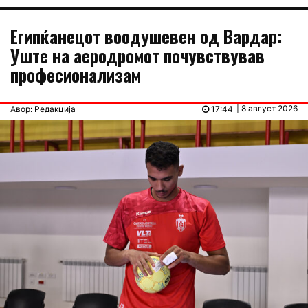
Египќанецот воодушевен од Вардар:
Уште на аеродромот почувствував
професионализам
| 8 август 2026
Авор: Редакција
17:44