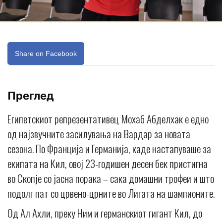
Share on Facebook
Преглед
Египетскиот репрезентативец Мохаб Абделхак е едно
од најзвучните засилувања на Вардар за новата
сезона. По Франција и Германија, каде настапуваше за
екипата на Кил, овој 23-годишен десен бек пристигна
во Скопје со јасна порака – сака домашни трофеи и што
подолг пат со црвено-црните во Лигата на шампионите.
Од Ал Ахли, преку Ним и германскиот гигант Кил, до