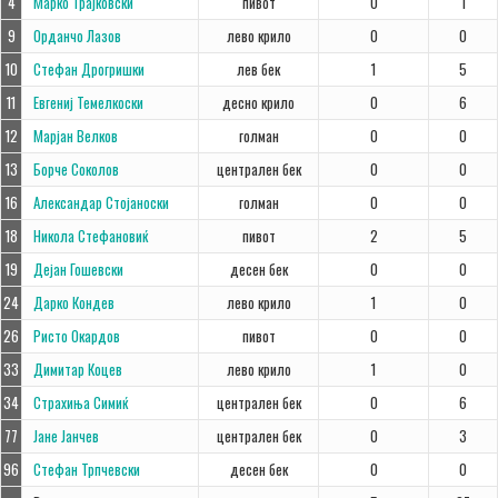
4
Марко Трајковски
пивот
0
1
9
Орданчо Лазов
лево крило
0
0
10
Стефан Дрогришки
лев бек
1
5
11
Евгениј Темелкоски
десно крило
0
6
12
Марјан Велков
голман
0
0
13
Борче Соколов
централен бек
0
0
16
Александар Стојаноски
голман
0
0
18
Никола Стефановиќ
пивот
2
5
19
Дејан Гошевски
десен бек
0
0
24
Дарко Кондев
лево крило
1
0
26
Ристо Окардов
пивот
0
0
33
Димитар Коцев
лево крило
1
0
34
Страхиња Симиќ
централен бек
0
6
77
Јане Јанчев
централен бек
0
3
96
Стефан Трпчевски
десен бек
0
0