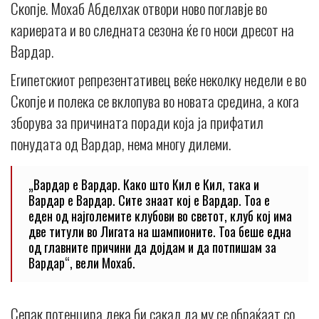
Скопје. Мохаб Абделхак отвори ново поглавје во
кариерата и во следната сезона ќе го носи дресот на
Вардар.
Египетскиот репрезентативец веќе неколку недели е во
Скопје и полека се вклопува во новата средина, а кога
зборува за причината поради која ја прифатил
понудата од Вардар, нема многу дилеми.
„Вардар е Вардар. Како што Кил е Кил, така и
Вардар е Вардар. Сите знаат кој е Вардар. Тоа е
еден од најголемите клубови во светот, клуб кој има
две титули во Лигата на шампионите. Тоа беше една
од главните причини да дојдам и да потпишам за
Вардар“, вели Мохаб.
Сепак потенцира дека би сакал да му се обраќаат со