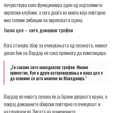
почувствува како функционира еден од најголемите
европски клубови, а сега доаѓа во екипа која повторно
има големи амбиции на европската сцена.
Јасна цел – сите домашни трофеи
Кога станува збор за очекувањата од сезоната, новиот
десен бек на Вардар не сака премногу да комплицира.
„Ги сакаме сите македонски трофеи. Имаме
првенство, Куп и други натпреварувања и наша цел е
да освоиме се што можеме во Македонија.“
Вардар во новата сезона ќе ја брани двојната круна, а
покрај домашните обврски повторно го очекуваат и
натпревари во Лигата на шампионите.