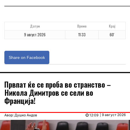
_____________________________________________________________
Датум
Време
Крај
9 август 2026
11:33
60'
Share on Facebook
Првпат ќе се проба во странство –
Никола Димитров се сели во
Франција!
| 9 август 2026
Авор: Душко Андов
12:09