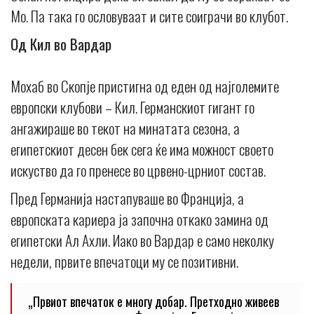
Мо. Па така го ословуваат и сите соиграчи во клубот.
Од Кил во Вардар
Мохаб во Скопје пристигна од еден од најголемите
европски клубови – Кил. Германскиот гигант го
ангажираше во текот на минатата сезона, а
египетскиот десен бек сега ќе има можност своето
искуство да го пренесе во црвено-црниот состав.
Пред Германија настапуваше во Франција, а
европската кариера ја започна откако замина од
египетски Ал Ахли. Иако во Вардар е само неколку
недели, првите впечатоци му се позитивни.
„Првиот впечаток е многу добар. Претходно живеев