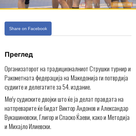
Share on Facebook
Преглед
Организаторот на традиционалниот Струшки турнир и
Ракометната федерација на Македонија ги потврдија
судиите и делегатите за 54. издание.
Меѓу судиските двојки што ќе ја делат правдата на
натпреварите ќе бидат Виктор Андонов и Александар
Вукашиновски, Глигор и Спаско Ќаеви, како и Методија
и Михајло Илиевски.