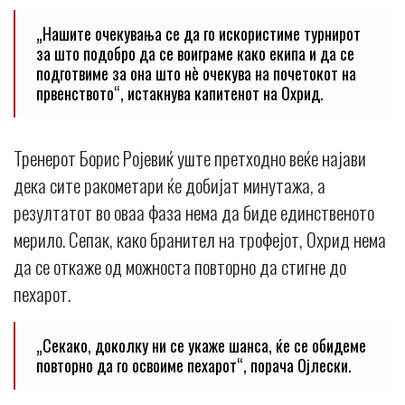
„Нашите очекувања се да го искористиме турнирот
за што подобро да се воиграме како екипа и да се
подготвиме за она што нè очекува на почетокот на
првенството“, истакнува капитенот на Охрид.
Тренерот Борис Ројевиќ уште претходно веќе најави
дека сите ракометари ќе добијат минутажа, а
резултатот во оваа фаза нема да биде единственото
мерило. Сепак, како бранител на трофејот, Охрид нема
да се откаже од можноста повторно да стигне до
пехарот.
„Секако, доколку ни се укаже шанса, ќе се обидеме
повторно да го освоиме пехарот“, порача Ојлески.