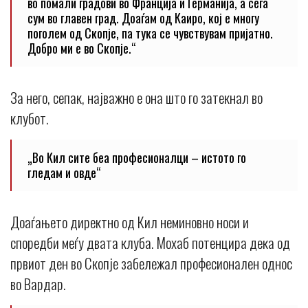
во помали градови во Франција и Германија, а сега
сум во главен град. Доаѓам од Каиро, кој е многу
поголем од Скопје, па тука се чувствувам пријатно.
Добро ми е во Скопје.“
За него, сепак, најважно е она што го затекнал во
клубот.
„Во Кил сите беа професионалци – истото го
гледам и овде“
Доаѓањето директно од Кил неминовно носи и
споредби меѓу двата клуба. Мохаб потенцира дека од
првиот ден во Скопје забележал професионален однос
во Вардар.