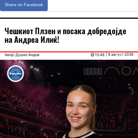
Share on Facebook
Чешкиот Плзен и посака добредојде
на Андреа Илиќ!
| 8 август 2026
Авор: Душко Андов
15:48