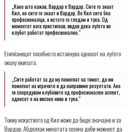
„Како што кажав, Вардар е Вардар. Сите го знаат
Кил, но сите го знаат и Вардар. Во Кил сите беа
професионалци, а истото го гледам и тука. Од
моментот кога пристигнав, видов дека луѓето во
клубот работат професионално.“
Египќанецот посебно го истакнува односот на луѓето
околу екипата.
„Сите работат за да му помогнат на тимот, да им
помогнат на играчите и да направиме резултати. Ако
ги споредувам клубовите од професионален аспект,
односот е на високо ниво и тука.“
Токму искуството од Кил може да биде значајно и за
Вардар. Абделхак минатата сезона доби можност да