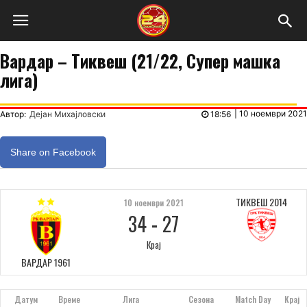
Вардар – Тиквеш (21/22, Супер машка
лига)
|
10 ноември 2021
Автор:
Дејан Михајловски
18:56
Share on Facebook
ТИКВЕШ 2014
10 ноември 2021
34
-
27
Крај
ВАРДАР 1961
Датум
Време
Лига
Сезона
Match Day
Крај