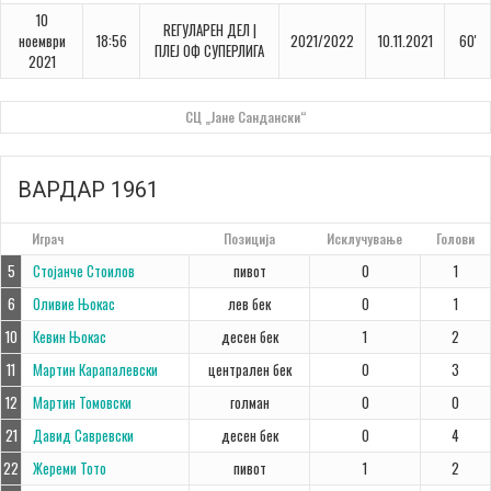
10
REГУЛАРЕН ДЕЛ |
ноември
18:56
2021/2022
10.11.2021
60'
ПЛЕЈ ОФ СУПЕРЛИГА
2021
СЦ „Јане Сандански“
ВАРДАР 1961
#
Играч
Позиција
Исклучување
Голови
5
Стојанче Стоилов
пивот
0
1
6
Оливие Њокас
лев бек
0
1
10
Кевин Њокас
десен бек
1
2
11
Мартин Карапалевски
централен бек
0
3
12
Мартин Томовски
голман
0
0
21
Давид Савревски
десен бек
0
4
22
Жереми Тото
пивот
1
2