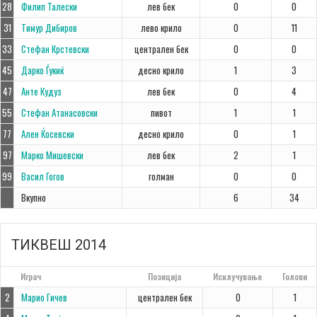
28
Филип Талески
лев бек
0
0
31
Тимур Дибиров
лево крило
0
11
33
Стефан Крстевски
централен бек
0
0
45
Дарко Ѓукиќ
десно крило
1
3
47
Анте Кудуз
лев бек
0
4
55
Стефан Атанасовски
пивот
1
1
77
Ален Ќосевски
десно крило
0
1
97
Марко Мишевски
лев бек
2
1
99
Васил Гогов
голман
0
0
Вкупно
6
34
ТИКВЕШ 2014
#
Играч
Позиција
Исклучување
Голови
2
Марио Гичев
централен бек
0
1