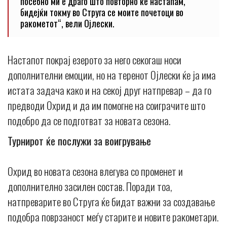
посебно ми е драго што повторно ќе настапам,
бидејќи токму во Струга се моите почетоци во
ракометот“, вели Ојлески.
Настапот покрај езерото за него секогаш носи
дополнителни емоции, но на теренот Ојлески ќе ја има
истата задача како и на секој друг натпревар – да го
предводи Охрид и да им помогне на соиграчите што
подобро да се подготват за новата сезона.
Турнирот ќе послужи за воигрување
Охрид во новата сезона влегува со променет и
дополнително засилен состав. Поради тоа,
натпреварите во Струга ќе бидат важни за создавање
подобра поврзаност меѓу старите и новите ракометари.