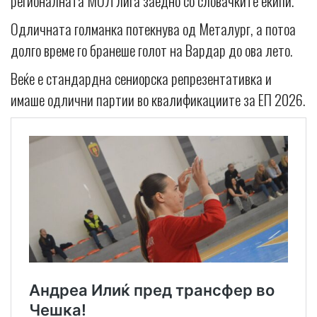
регионалната МОЛ лига заедно со словачките екипи.
Одличната голманка потекнува од Металург, а потоа
долго време го бранеше голот на Вардар до ова лето.
Веќе е стандардна сениорска репрезентативка и
имаше одлични партии во квалификациите за ЕП 2026.