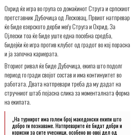
Охрид ќе игра во група со домаќинот Струга и српскиот
претставник Дубочица од Лесковац. Првиот натпревар
ќе биде езерското дерби меѓу Струга и Охрид. За
Ојлески тоа ќе биде уште една посебна средба,
бидејќи ќе игра против клубот од градот во кој порасна
и ја започна кариерата.
Вториот ривал ќе биде Дубочица, екипа што подолг
период го гради својот состав и има континуитет во
работата. Двата натпревари треба да му дадат на
стручниот штаб појасна слика за моменталната форма
на екипата.
„На турнирот има голем број македонски екипи што
добро ги познаваме. Натпреварите ќе бидат добри и
корисни за сите учесници, особено во овој дел од