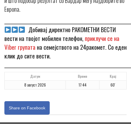
и што подобар резултат со Вардар меѓу најдобрите во
Европа.
_____________________________________________________________
Добивај директно РАКОМЕТНИ ВЕСТИ
вести на твојот мобилен телефон,
приклучи се на
Viber групата
на семејството на 24ракомет. Со еден
клик до сите вести.
_____________________________________________________________
Датум
Време
Крај
8 август 2026
17:44
60'
Share on Facebook