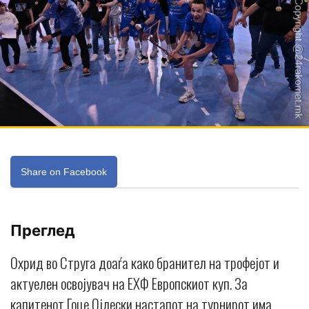
Share on Facebook
Преглед
Охрид во Струга доаѓа како бранител на трофејот и
актуелен освојувач на ЕХФ Европскиот куп. За
капитенот Гоце Ојлески настапот на турнирот има