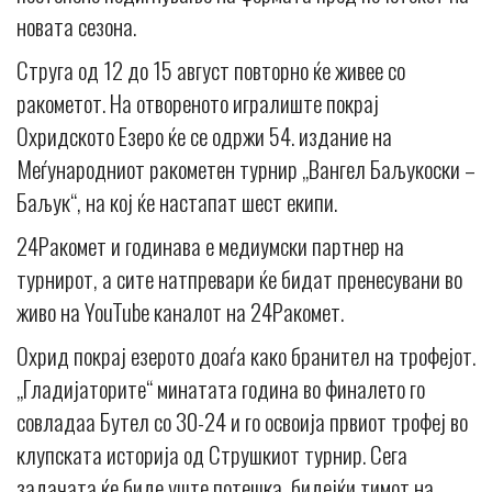
новата сезона.
Струга од 12 до 15 август повторно ќе живее со
ракометот. На отвореното игралиште покрај
Охридското Езеро ќе се одржи 54. издание на
Меѓународниот ракометен турнир „Вангел Баљукоски –
Баљук“, на кој ќе настапат шест екипи.
24Ракомет и годинава е медиумски партнер на
турнирот, а сите натпревари ќе бидат пренесувани во
живо на YouTube каналот на 24Ракомет.
Охрид покрај езерото доаѓа како бранител на трофејот.
„Гладијаторите“ минатата година во финалето го
совладаа Бутел со 30-24 и го освоија првиот трофеј во
клупската историја од Струшкиот турнир. Сега
задачата ќе биде уште потешка, бидејќи тимот на