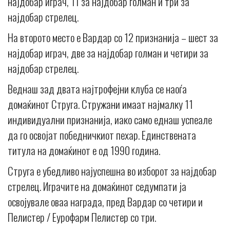
најдобар играч, 11 за најдобар голман и три за
најдобар стрелец.
На второто место е Вардар со 12 признанија – шест за
најдобар играч, две за најдобар голман и четири за
најдобар стрелец.
Веднаш зад двата најтрофејни клуба се наоѓа
домаќинот Струга. Стружани имаат најмалку 11
индивидуални признанија, иако само еднаш успеале
да го освојат победничкиот пехар. Единствената
титула на домаќинот е од 1990 година.
Струга е убедливо најуспешна во изборот за најдобар
стрелец. Играчите на домаќинот седумпати ја
освојувале оваа награда, пред Вардар со четири и
Пелистер / Еурофарм Пелистер со три.