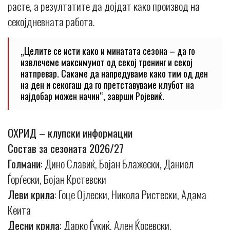
расте, а резултатите да дојдат како производ на
секојдневната работа.
„Целите се исти како и минатата сезона – да го
извлечеме максимумот од секој тренинг и секој
натпревар. Сакаме да напредуваме како тим од ден
на ден и секогаш да го претставуваме клубот на
најдобар можен начин“, заврши Ројевиќ.
ОХРИД – клупски информации
Состав за сезоната 2026/27
Голмани
: Дино Славиќ, Бојан Блажески, Даниел
Ѓорѓески, Бојан Крстевски
Леви крила
: Гоце Ојлески, Никола Ристески, Адама
Кеита
Десни крила
: Дарко Ѓукиќ, Ален Ќосевски,