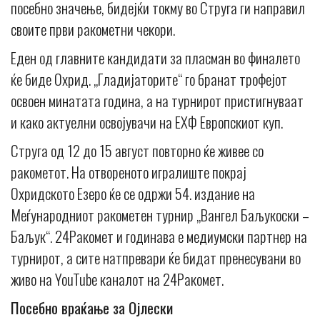
посебно значење, бидејќи токму во Струга ги направил
своите први ракометни чекори.
Еден од главните кандидати за пласман во финалето
ќе биде Охрид. „Гладијаторите“ го бранат трофејот
освоен минатата година, а на турнирот пристигнуваат
и како актуелни освојувачи на ЕХФ Европскиот куп.
Струга од 12 до 15 август повторно ќе живее со
ракометот. На отвореното игралиште покрај
Охридското Езеро ќе се одржи 54. издание на
Меѓународниот ракометен турнир „Вангел Баљукоски –
Баљук“. 24Ракомет и годинава е медиумски партнер на
турнирот, а сите натпревари ќе бидат пренесувани во
живо на YouTube каналот на 24Ракомет.
Посебно враќање за Ојлески