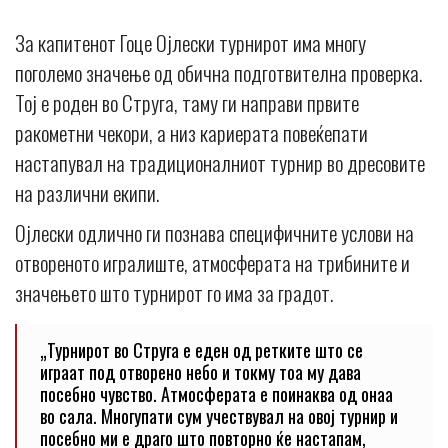
За капитенот Гоце Ојлески турнирот има многу
поголемо значење од обична подготвителна проверка.
Тој е роден во Струга, таму ги направи првите
ракометни чекори, а низ кариерата повеќепати
настапувал на традиционалниот турнир во дресовите
на различни екипи.
Ојлески одлично ги познава специфичните услови на
отвореното игралиште, атмосферата на трибините и
значењето што турнирот го има за градот.
„Турнирот во Струга е еден од ретките што се
играат под отворено небо и токму тоа му дава
посебно чувство. Атмосферата е поинаква од онаа
во сала. Многупати сум учествувал на овој турнир и
посебно ми е драго што повторно ќе настапам,