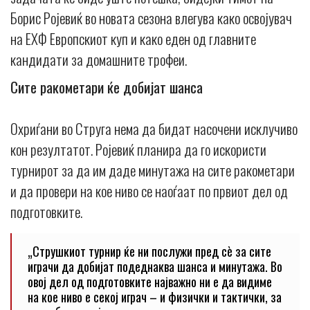
Борис Ројевиќ во новата сезона влегува како освојувач
на ЕХФ Европскиот куп и како еден од главните
кандидати за домашните трофеи.
Сите ракометари ќе добијат шанса
Охриѓани во Струга нема да бидат насочени исклучиво
кон резултатот. Ројевиќ планира да го искористи
турнирот за да им даде минутажа на сите ракометари
и да провери на кое ниво се наоѓаат по првиот дел од
подготовките.
„Струшкиот турнир ќе ни послужи пред сè за сите
играчи да добијат подеднаква шанса и минутажа. Во
овој дел од подготовките најважно ни е да видиме
на кое ниво е секој играч – и физички и тактички, за