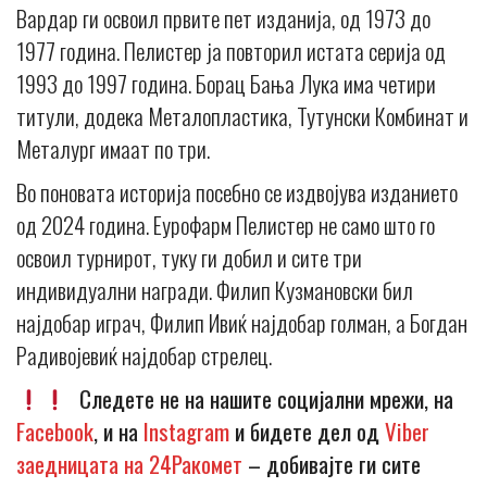
Вардар ги освоил првите пет изданија, од 1973 до
1977 година. Пелистер ја повторил истата серија од
1993 до 1997 година. Борац Бања Лука има четири
титули, додека Металопластика, Тутунски Комбинат и
Металург имаат по три.
Во поновата историја посебно се издвојува изданието
од 2024 година. Еурофарм Пелистер не само што го
освоил турнирот, туку ги добил и сите три
индивидуални награди. Филип Кузмановски бил
најдобар играч, Филип Ивиќ најдобар голман, а Богдан
Радивојевиќ најдобар стрелец.
Следете не на нашите социјални мрежи, на
Facebook
, и на
Instagram
и бидете дел од
Viber
заедницата на 24Ракомет
– добивајте ги сите