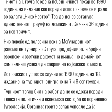
Тимот на Струга го крена победничкиот пехар во 1990
година, на издание кое поради лошото време се играло
во салата „Нико Нестор“. Тоа до денес останува
единствениот триумф на домаќинот. Се чека 36 години
за нов триумф.
Низ повеќе од половина век на Меѓународниот
ракометен турнир во Струга продефилирале бројни
европски и светски ракометни имиња, но домаќинот
само еднаш успеал да заврши на највисокото место.
Историскиот успех се случил во 1990 година, на 18.
издание на турнирот, одиграно на 7 и 8 септември.
Турнирот тогаш бил на работ да не се одржи поради
тешката политичка и економска состојба во поранешна
Југославија. Организаторите сепак успеале да ја