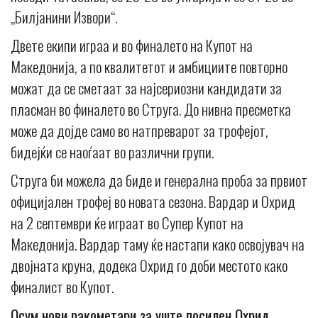
„Билјанини Извори“.
Двете екипи играа и во финалето на Купот на
Македонија, а по квалитетот и амбициите повторно
можат да се сметаат за најсериозни кандидати за
пласман во финалето во Струга. До нивна пресметка
може да дојде само во натпреварот за трофејот,
бидејќи се наоѓаат во различни групи.
Струга би можела да биде и генерална проба за првиот
официјален трофеј во новата сезона. Вардар и Охрид
на 2 септември ќе играат во Супер Купот на
Македонија. Вардар таму ќе настапи како освојувач на
двојната круна, додека Охрид го доби местото како
финалист во Купот.
Осум нови ракометари за уште посилен Охрид