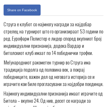
Share on Facebook
Струга е клубот со најмногу награди за најдобар
стрелец на турнирот што го организираат 53 години по
ред. Еурофарм Пелистер е лидер според вкупниот број
индивидуални признанија, додека Вардар и
битолскиот клуб имаат по 14 победнички трофеи.
Меѓународниот ракометен турнир во Струга има
традиција подолга од половина век, а покрај
победниците, важен дел од неговата историја се и
играчите кои биле прогласувани за најдобри поединци.
Најмногу индивидуални признанија имаат играчите од
Битола – вкупно 24. Од нив, десет се награди за