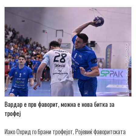
Вардар е прв фаворит, можна е нова битка за
трофеј
Иако Охрид го брани трофејот, Ројевиќ фаворитската