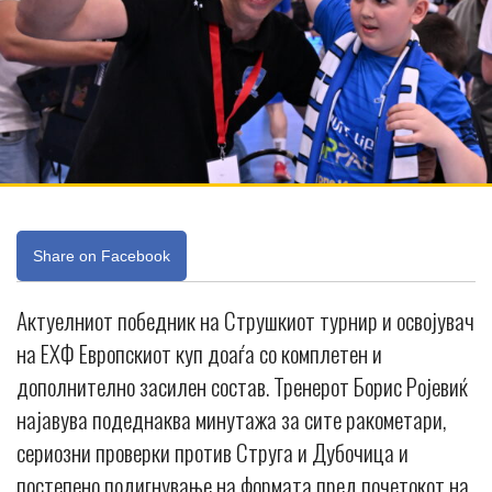
Share on Facebook
Актуелниот победник на Струшкиот турнир и освојувач
на ЕХФ Европскиот куп доаѓа со комплетен и
дополнително засилен состав. Тренерот Борис Ројевиќ
најавува подеднаква минутажа за сите ракометари,
сериозни проверки против Струга и Дубочица и
постепено подигнување на формата пред почетокот на