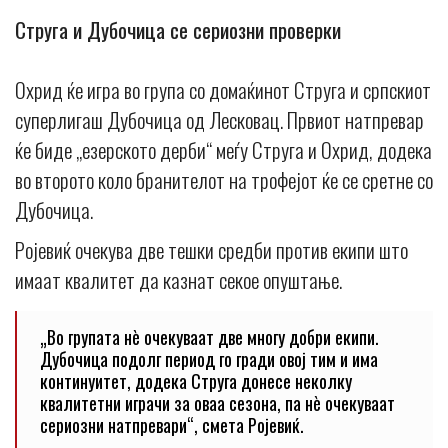
Струга и Дубочица се сериозни проверки
Охрид ќе игра во група со домаќинот Струга и српскиот
суперлигаш Дубочица од Лесковац. Првиот натпревар
ќе биде „езерското дерби“ меѓу Струга и Охрид, додека
во второто коло бранителот на трофејот ќе се сретне со
Дубочица.
Ројевиќ очекува две тешки средби против екипи што
имаат квалитет да казнат секое опуштање.
„Во групата нè очекуваат две многу добри екипи.
Дубочица подолг период го гради овој тим и има
континуитет, додека Струга донесе неколку
квалитетни играчи за оваа сезона, па нè очекуваат
сериозни натпревари“, смета Ројевиќ.