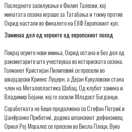
Последното засилување е Филип Талески, кој
минатата сезона играше за Татабања и токму против
Охрид настапи во финалето на ЕХФ Европскиот куп.
Заминаа дел од хероите од европскиот поход
Покрај осумте нови имиња, Охрид остана и без дел од
ракометарите што учествуваа во историската сезона.
Голманот Кристијан Пилиповиќ се пресели во
швајцарски Криенс Луцерн, а Дејан Кукуловски стана
член на Металопластика Шабац. Од клубот замина и
Владимир Бојани, кој го засили Младост Богданци.
Соработката не беше продолжена со Стефан Петриќ и
Џанфранко Прибетиќ, додека шпанскиот дефанзивец
Ориол Реј Моралес се пресели во Висла Плоцк. Вуко