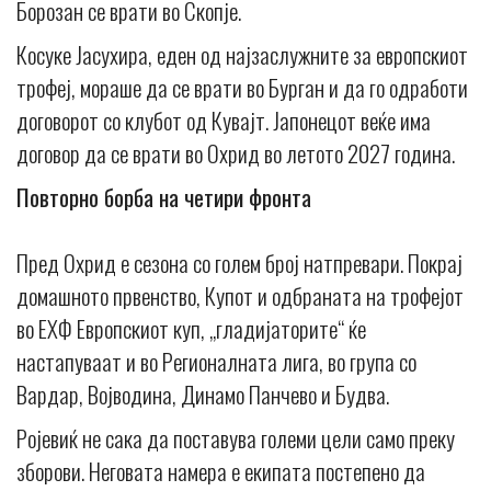
Борозан се врати во Скопје.
Косуке Јасухира, еден од најзаслужните за европскиот
трофеј, мораше да се врати во Бурган и да го одработи
договорот со клубот од Кувајт. Јапонецот веќе има
договор да се врати во Охрид во летото 2027 година.
Повторно борба на четири фронта
Пред Охрид е сезона со голем број натпревари. Покрај
домашното првенство, Купот и одбраната на трофејот
во ЕХФ Европскиот куп, „гладијаторите“ ќе
настапуваат и во Регионалната лига, во група со
Вардар, Војводина, Динамо Панчево и Будва.
Ројевиќ не сака да поставува големи цели само преку
зборови. Неговата намера е екипата постепено да