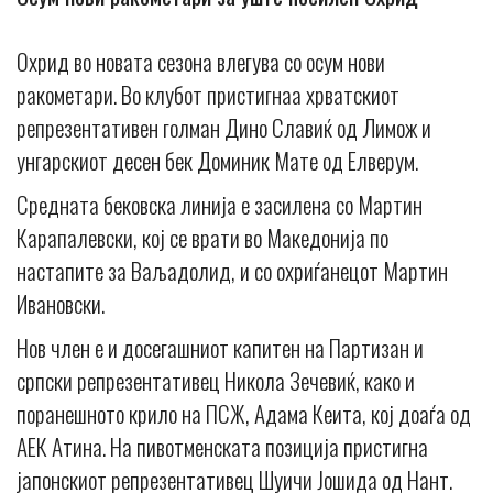
Охрид во новата сезона влегува со осум нови
ракометари. Во клубот пристигнаа хрватскиот
репрезентативен голман Дино Славиќ од Лимож и
унгарскиот десен бек Доминик Мате од Елверум.
Средната бековска линија е засилена со Мартин
Карапалевски, кој се врати во Македонија по
настапите за Ваљадолид, и со охриѓанецот Мартин
Ивановски.
Нов член е и досегашниот капитен на Партизан и
српски репрезентативец Никола Зечевиќ, како и
поранешното крило на ПСЖ, Адама Кеита, кој доаѓа од
АЕК Атина. На пивотменската позиција пристигна
јапонскиот репрезентативец Шуичи Јошида од Нант.