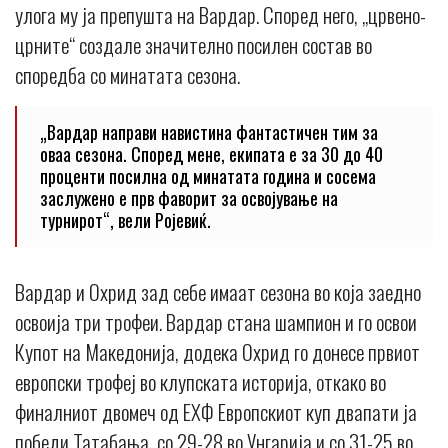
улога му ја препушта на Вардар. Според него, „црвено-
црните“ создале значително посилен состав во
споредба со минатата сезона.
„Вардар направи навистина фантастичен тим за
оваа сезона. Според мене, екипата е за 30 до 40
проценти посилна од минатата година и сосема
заслужено е прв фаворит за освојување на
турнирот“, вели Ројевиќ.
Вардар и Охрид зад себе имаат сезона во која заедно
освоија три трофеи. Вардар стана шампион и го освои
Купот на Македонија, додека Охрид го донесе првиот
европски трофеј во клупската историја, откако во
финалниот двомеч од ЕХФ Европскиот куп двапати ја
победи Татабања, со 29-28 во Унгарија и со 31-25 во