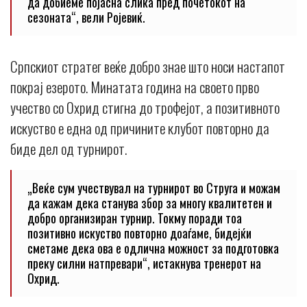
да добиеме појасна слика пред почетокот на
сезоната“, вели Ројевиќ.
Српскиот стратег веќе добро знае што носи настапот
покрај езерото. Минатата година на своето прво
учество со Охрид стигна до трофејот, а позитивното
искуство е една од причините клубот повторно да
биде дел од турнирот.
„Веќе сум учествувал на турнирот во Струга и можам
да кажам дека станува збор за многу квалитетен и
добро организиран турнир. Токму поради тоа
позитивно искуство повторно доаѓаме, бидејќи
сметаме дека ова е одлична можност за подготовка
преку силни натпревари“, истакнува тренерот на
Охрид.