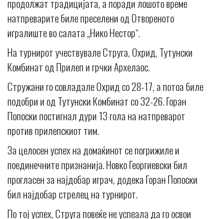
продолжат традицијата, а поради лошото време
натпреварите биле преселени од Отвореното
игралиште во салата „Нико Нестор“.
На турнирот учествувале Струга, Охрид, Тутунски
Комбинат од Прилеп и грчки Архелаос.
Стружани го совладале Охрид со 28-17, а потоа биле
подобри и од Тутунски Комбинат со 32-26. Горан
Попоски постигнал дури 13 гола на натпреварот
против прилепскиот тим.
За целосен успех на домаќинот се погрижиле и
поединечните признанија. Новко Георгиевски бил
прогласен за најдобар играч, додека Горан Попоски
бил најдобар стрелец на турнирот.
По тој успех, Струга повеќе не успеала да го освои