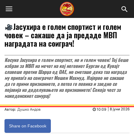
Јасухира е голем спортист и голем
човек – сакаше да ја предаде МВП
наградата на соиграч!
Косуке Јасухира е голем спортист, но и голем човек! Тој беше
избран за МВП на мечот на кој неговиот Бурган од Кувајт
славеше против Шарџа од ОАЕ, но сметаше дека таа награда
му припаѓа на соиграчот Мошен Махмуд. Најпрво не сакаше
да го прими признанието, а потоа го повика и заедно се
појавија на доделувањето на признанието! Секоја чест за
македонскиот самурај!
|
8 јуни 2026
Автор:
Душко Андов
10:09
Share on Facebook