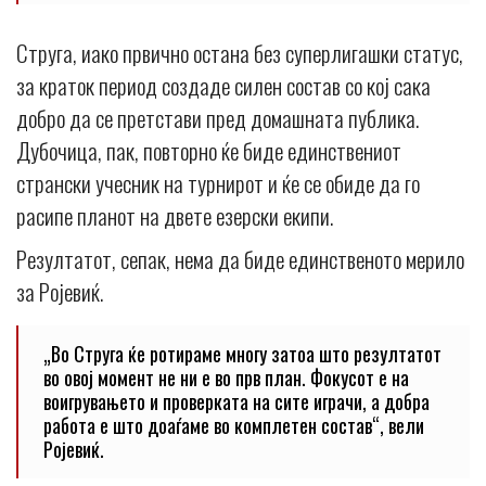
Струга, иако првично остана без суперлигашки статус,
за краток период создаде силен состав со кој сака
добро да се претстави пред домашната публика.
Дубочица, пак, повторно ќе биде единствениот
странски учесник на турнирот и ќе се обиде да го
расипе планот на двете езерски екипи.
Резултатот, сепак, нема да биде единственото мерило
за Ројевиќ.
„Во Струга ќе ротираме многу затоа што резултатот
во овој момент не ни е во прв план. Фокусот е на
воигрувањето и проверката на сите играчи, а добра
работа е што доаѓаме во комплетен состав“, вели
Ројевиќ.