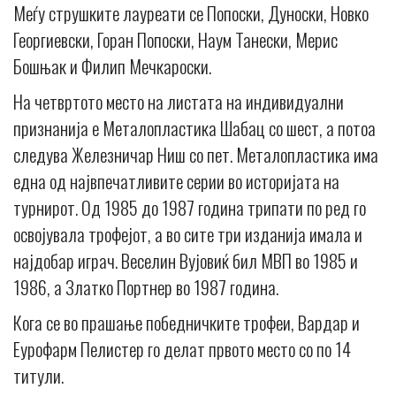
Меѓу струшките лауреати се Попоски, Дуноски, Новко
Георгиевски, Горан Попоски, Наум Танески, Мерис
Бошњак и Филип Мечкароски.
На четвртото место на листата на индивидуални
признанија е Металопластика Шабац со шест, а потоа
следува Железничар Ниш со пет. Металопластика има
една од највпечатливите серии во историјата на
турнирот. Од 1985 до 1987 година трипати по ред го
освојувала трофејот, а во сите три изданија имала и
најдобар играч. Веселин Вујовиќ бил МВП во 1985 и
1986, а Златко Портнер во 1987 година.
Кога се во прашање победничките трофеи, Вардар и
Еурофарм Пелистер го делат првото место со по 14
титули.