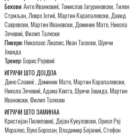
Бекови
: Анте Иванковиќ, Томислав Јагуриновски, Тилен
Стрмљан, Ловро Јотиќ, Мартин Карапалевски, Давид
Савревски, Мартин Ивановски, Доминик Мате, Никола
Зечевиќ, Филип Талески
Пикери
: Николаос Лиапис, Иван Тасески, Шуичи
Јошида
Тренер
: Борис Ројевиќ
ИГРАЧИ ШТО ДОЈДОА
Дино Славиќ , Доминик Мате, Мартин Карапалевски,
Никола Зечевиќ, Адама Кеита, Шуичи Јошида, Мартин
Ивановски, Филип Талески
ИГРАЧИ ШТО ЗАМИНАА
Кристијан Пилиповиќ, Дејан Кукуловски, Ориол Реј
Моралес, Вуко Борозан, Владимир Бојаниќ, Стефан