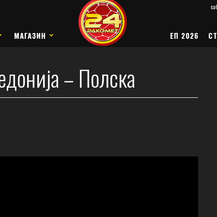
саб
МАГАЗИН
ЕП 2026
СТ
едонија – Полска