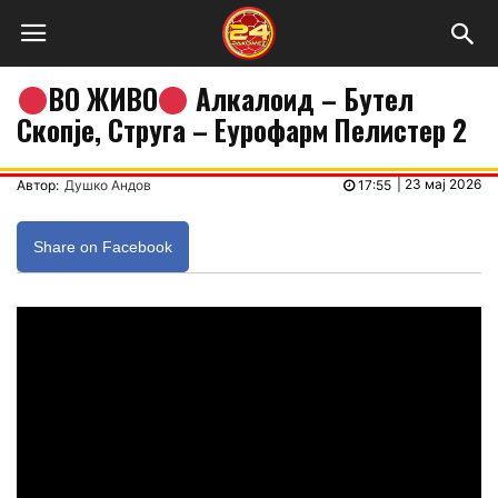
ВО ЖИВО
Алкалоид – Бутел
Скопје, Струга – Еурофарм Пелистер 2
|
23 мај 2026
Автор:
Душко Андов
17:55
Share on Facebook