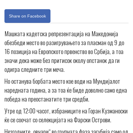
Share on Facebook
Машката кадетска репрезентација на Македонија
обезбеди место во разигрувањето за пласман од 9 до
16 позиција на Европското првенство во Србија, а тоа
значи дека може без притисок околу опстанок да ги
одигра следните три меча.
Но останува борбата место кое води на Мундијалот
наредната година, а за тоа ќе биде доволно само една
победа на преостанатите три средби.
Утре од 12:00 часот, избраниците на Горан Кузманоски
ќе се соочат со селекцијата на Фарски Острови.
Незгодните „овчари“ во групната фаза загубија само од