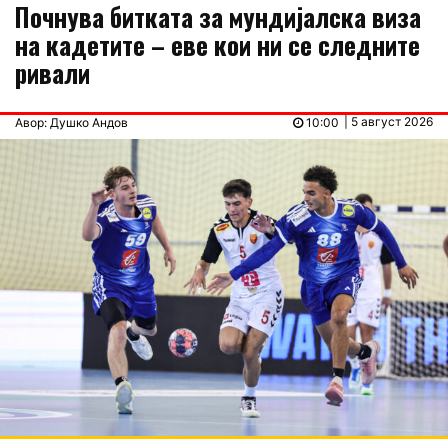
Почнува битката за мундијалска виза
на кадетите – еве кои ни се следните
ривали
| 5 август 2026
Авор: Душко Андов
10:00