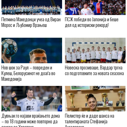
Петмина Македонци учеа од Виран
ПСЖ победи во Јапонија и беше
Морос и Љубомир Врањеш
дел од историски рекорд!
Нов шок за Раул – повреден и
Новеска прозиваше, Вардар тргна
Кулеш, Белорусинот не доаѓа во
со подготовките за новата сеазона
Македонија
Дувњак го најави враќањето дома
Пелистер ќе и даде шанса на
– по 18 години може повторно да
талентираната Стефанија
заигра во Хрватска
Ангеловска