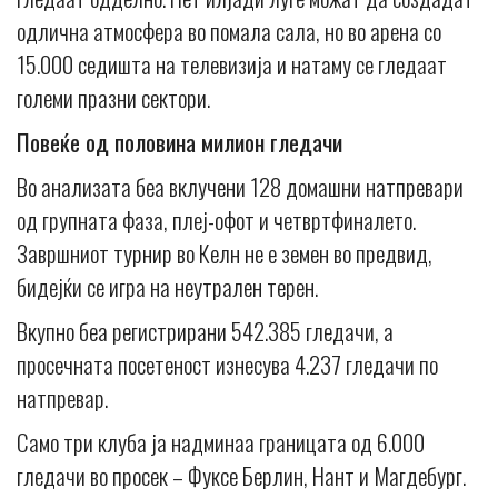
одлична атмосфера во помала сала, но во арена со
15.000 седишта на телевизија и натаму се гледаат
големи празни сектори.
Повеќе од половина милион гледачи
Во анализата беа вклучени 128 домашни натпревари
од групната фаза, плеј-офот и четвртфиналето.
Завршниот турнир во Келн не е земен во предвид,
бидејќи се игра на неутрален терен.
Вкупно беа регистрирани 542.385 гледачи, а
просечната посетеност изнесува 4.237 гледачи по
натпревар.
Само три клуба ја надминаа границата од 6.000
гледачи во просек – Фуксе Берлин, Нант и Магдебург.