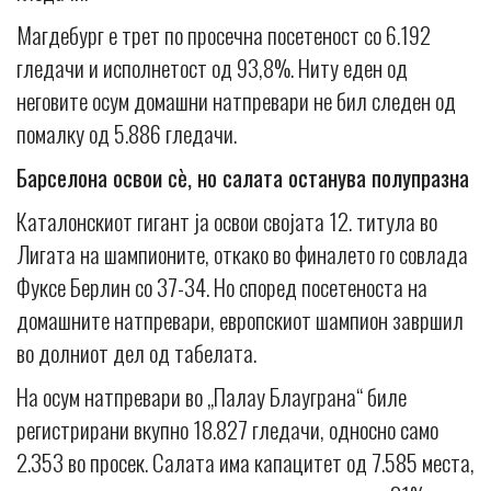
Магдебург е трет по просечна посетеност со 6.192
гледачи и исполнетост од 93,8%. Ниту еден од
неговите осум домашни натпревари не бил следен од
помалку од 5.886 гледачи.
Барселона освои сè, но салата останува полупразна
Каталонскиот гигант ја освои својата 12. титула во
Лигата на шампионите, откако во финалето го совлада
Фуксе Берлин со 37-34. Но според посетеноста на
домашните натпревари, европскиот шампион завршил
во долниот дел од табелата.
На осум натпревари во „Палау Блауграна“ биле
регистрирани вкупно 18.827 гледачи, односно само
2.353 во просек. Салата има капацитет од 7.585 места,