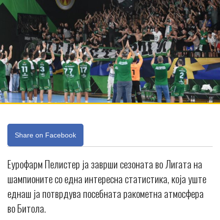
Share on Facebook
Еурофарм Пелистер ја заврши сезоната во Лигата на
шампионите со една интересна статистика, која уште
еднаш ја потврдува посебната ракометна атмосфера
во Битола.