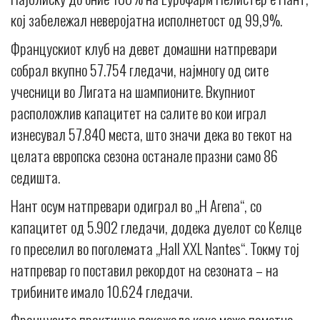
кој забележал неверојатна исполнетост од 99,9%.
Францускиот клуб на девет домашни натпревари
собрал вкупно 57.754 гледачи, најмногу од сите
учесници во Лигата на шампионите. Вкупниот
расположлив капацитет на салите во кои играл
изнесувал 57.840 места, што значи дека во текот на
целата европска сезона останале празни само 86
седишта.
Нант осум натпревари одиграл во „H Arena“, со
капацитет од 5.902 гледачи, додека дуелот со Келце
го преселил во поголемата „Hall XXL Nantes“. Токму тој
натпревар го поставил рекордот на сезоната – на
трибините имало 10.624 гледачи.
Французите практично покажале како може паметно