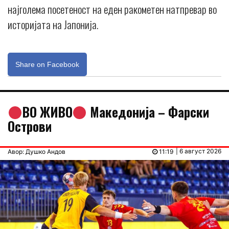
најголема посетеност на еден ракометен натпревар во
историјата на Јапонија.
Share on Facebook
ВО ЖИВО
Македонија – Фарски
Острови
| 6 август 2026
Авор: Душко Андов
11:19