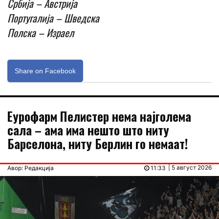
Србија – Австрија
Португалија – Шведска
Полска – Израел
Share on Facebook
Еурофарм Пелистер нема најголема
сала – ама има нешто што ниту
Барселона, ниту Берлин го немаат!
| 5 август 2026
Авор: Редакција
11:33