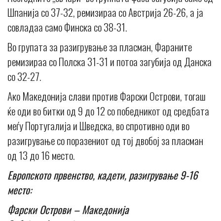
Шпанија со 37-32, ремизираа со Австрија 26-26, а ја
совладаа само Финска со 38-31.
Во групата за разигрување за пласман, Фараните
ремизираа со Полска 31-31 и потоа загубија од Данска
со 32-27.
Ако Македонија слави против Фарски Острови, тогаш
ќе оди во битки од 9 до 12 со победникот од средбата
меѓу Португалија и Шведска, во спротивно оди во
разигрување со поразениот од тој двобој за пласман
од 13 до 16 место.
Европското првенство, кадети, разигрување 9-16
место:
Фарски Острови – Македонија