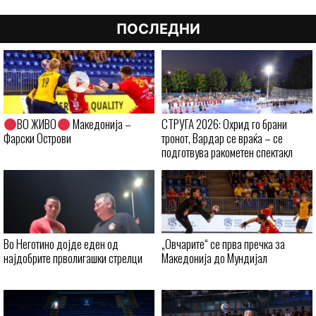
ПОСЛЕДНИ
ВО ЖИВО
Македонија –
СТРУГА 2026: Охрид го брани
Фарски Острови
тронот, Вардар се враќа – се
подготвува ракометен спектакл
Во Неготино дојде еден од
„Овчарите“ се прва пречка за
најдобрите прволигашки стрелци
Македонија до Мундијал