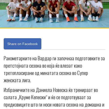
Share on Facebook
Ракометарките на Вардар ги започнаа подготовките за
претстојната сезона во која ќе влезат како
третопласирани од минатата сезона во Супер
женската лига.
Избраничките на Даниела Новеска ќе тренираат во
салата „Круме Кепески“ и ќе се подготвуваат за
предизвиците што ги носи новата сезона на домашна и