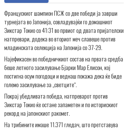
Францускиот шампион ПСЖ со две победи ја заврши
турнејата во Јапонија, совладувајќи го домашниот
Зикстар Токио со 41:31 во првиот од двата пријателски
натпревари, додека во вториот меч славеше против
младинската селекција на Јапонија со 37-29.
Најефикасен во победничкиот состав на првата средба
беше летното засилување Бјарки Мар Елисон, кој
постигна осум погодоци и веднаш покажа дека ќе биде
големо засилување за „светците“.
Покрај убедливата победа, натпреварот против
Зикстар Токио ќе остане запаметен и по историскиот
рекорд на јапонскиот ракомет.
На трибините имаше 11.371 гледач, што претставува