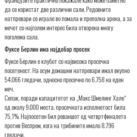
да се користат две различни сали. Редовните
натпревари се играле во помала и преполна арена, а за
мечот со најголем интерес била отворена многу
поголема сала.
Фуксе Берлин има најдобар просек
Фуксе Берлин е клубот со највисока просечна
посетеност. На осум домашни натпревари имал вкупно
54.066 гледачи, односно просечно по 6.758 на еден
меч.
Сепак, поради капацитетот на „Макс Шмелинг Хале“
од околу 9.000 места, просечната исполнетост била
75,1%. Најпосетен бил реваншот од четвртфиналето
против Веспрем, кога на трибините имало 8.796
гледачи.