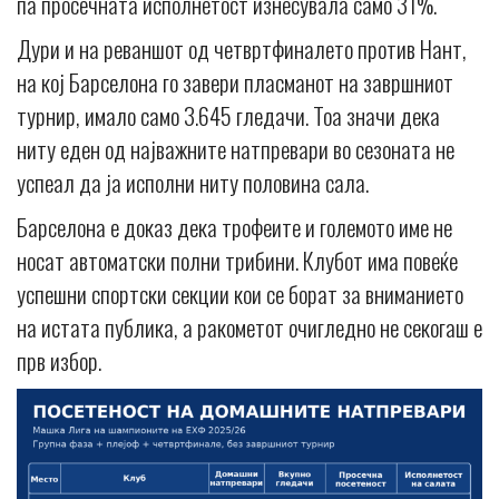
па просечната исполнетост изнесувала само 31%.
Дури и на реваншот од четвртфиналето против Нант,
на кој Барселона го завери пласманот на завршниот
турнир, имало само 3.645 гледачи. Тоа значи дека
ниту еден од најважните натпревари во сезоната не
успеал да ја исполни ниту половина сала.
Барселона е доказ дека трофеите и големото име не
носат автоматски полни трибини. Клубот има повеќе
успешни спортски секции кои се борат за вниманието
на истата публика, а ракометот очигледно не секогаш е
прв избор.