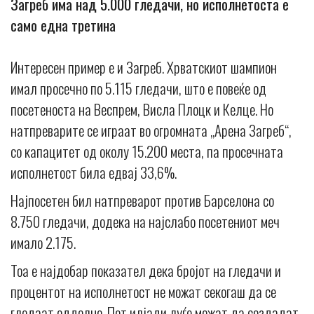
Загреб има над 5.000 гледачи, но исполнетоста е
само една третина
Интересен пример е и Загреб. Хрватскиот шампион
имал просечно по 5.115 гледачи, што е повеќе од
посетеноста на Веспрем, Висла Плоцк и Келце. Но
натпреварите се играат во огромната „Арена Загреб“,
со капацитет од околу 15.200 места, па просечната
исполнетост била едвај 33,6%.
Најпосетен бил натпреварот против Барселона со
8.750 гледачи, додека на најслабо посетениот меч
имало 2.175.
Тоа е најдобар показател дека бројот на гледачи и
процентот на исполнетост не можат секогаш да се
гледаат одделно. Пет илјади луѓе можат да создадат