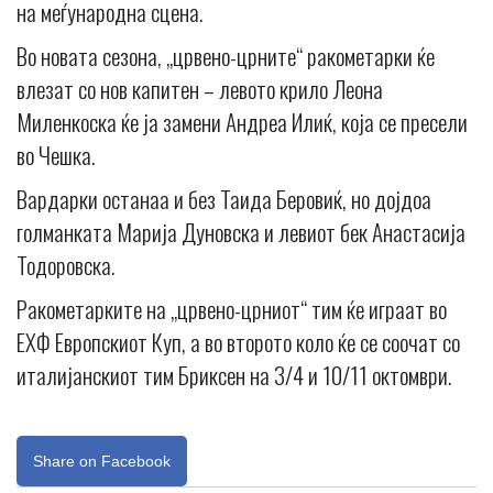
на меѓународна сцена.
Во новата сезона, „црвено-црните“ ракометарки ќе
влезат со нов капитен – левото крило Леона
Миленкоска ќе ја замени Андреа Илиќ, која се пресели
во Чешка.
Вардарки останаа и без Таида Беровиќ, но дојдоа
голманката Марија Дуновска и левиот бек Анастасија
Тодоровска.
Ракометарките на „црвено-црниот“ тим ќе играат во
ЕХФ Европскиот Куп, а во второто коло ќе се соочат со
италијанскиот тим Бриксен на 3/4 и 10/11 октомври.
Share on Facebook