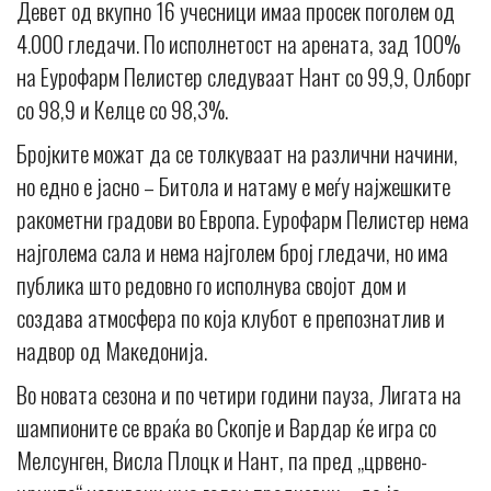
Девет од вкупно 16 учесници имаа просек поголем од
4.000 гледачи. По исполнетост на арената, зад 100%
на Еурофарм Пелистер следуваат Нант со 99,9, Олборг
со 98,9 и Келце со 98,3%.
Бројките можат да се толкуваат на различни начини,
но едно е јасно – Битола и натаму е меѓу најжешките
ракометни градови во Европа. Еурофарм Пелистер нема
најголема сала и нема најголем број гледачи, но има
публика што редовно го исполнува својот дом и
создава атмосфера по која клубот е препознатлив и
надвор од Македонија.
Во новата сезона и по четири години пауза, Лигата на
шампионите се враќа во Скопје и Вардар ќе игра со
Мелсунген, Висла Плоцк и Нант, па пред „црвено-