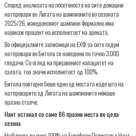
Според анализата на посетеноста на сите домашни
натпревари во Лигата на шампионите во сезоната
2025/26, македонскиот шампион формално има
највисок процент на исполнетост на арената.
Во официјалните записници на ЕХФ за сите седум
натпревари во Битола се наведени по точно 3.000
гледачи. Со оглед на пријавениот капацитет на
салата, тоа значи исполнетост од 100%.
Битола повторно беше едно од местата каде што на
натпреварите од Лигата на шампионите немаше
празно столче.
Нант останал со само 86 празни места во цела
сезона
Најблиску до oние 100% на Еурофарм Пелистер е Нант,