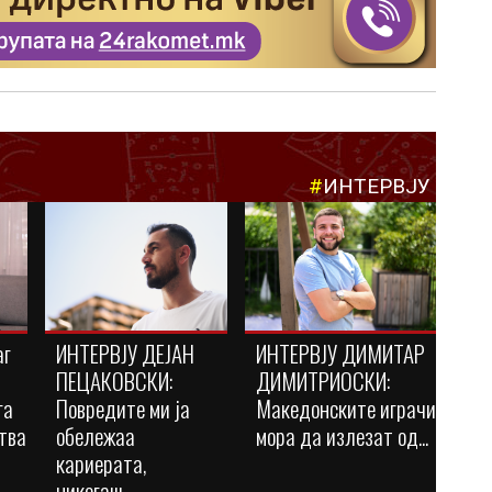
#
ИНТЕРВЈУ
аг
ИНТЕРВЈУ ДЕЈАН
ИНТЕРВЈУ ДИМИТАР
ПЕЦАКОВСКИ:
ДИМИТРИОСКИ:
га
Повредите ми ја
Македонските играчи
тва
обележаа
мора да излезат од...
кариерата,
никогаш...