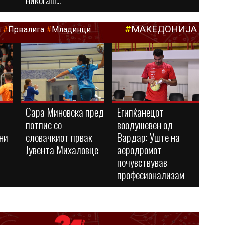
#
МАКЕДОНИЈА
а
#
Првалига
#
Младинци
Сара Миновска пред
Египќанецот
потпис со
воодушевен од
ни
словачкиот првак
Вардар: Уште на
Јувента Михаловце
аеродромот
почувствував
професионализам