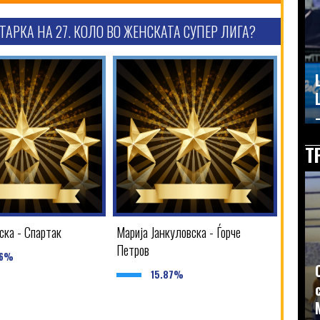
ТАРКА НА 27. КОЛО ВО ЖЕНСКАТА СУПЕР ЛИГА?
–
Т
ска - Спартак
Марија Јанкуловска - Ѓорче
Петров
46%
15.87%