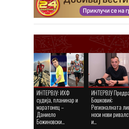
ИНТЕРВЈУ: ИХФ
ИНТЕРВЈУ Предр
судија, планинар и
Бошковиќ:
маратонец –
Регионалната ли
Даниело
носи нови ривалс
Божиновски...
и...