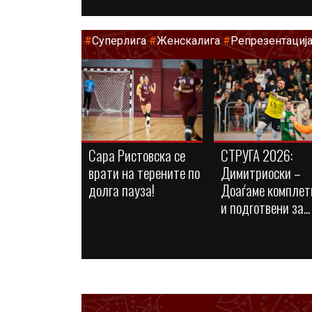
#
Суперлига
#
Женскалига
#
Репрезентациј
Сара Ристовска се
СТРУГА 2026:
врати на терените по
Димитриоски –
долга пауза!
Доаѓаме комплет
и подготвени за...