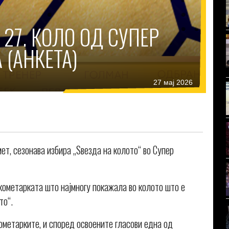
 27. КОЛО ОД СУПЕР
 (АНКЕТА)
27 мај 2026
ет, сезонава избира „Ѕвезда на колото“ во Супер
кометарката што најмногу покажала во колото што е
то“.
ометарките, и според освоените гласови една од