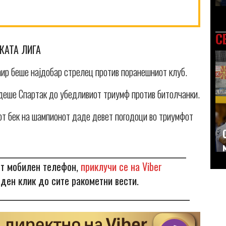
С
КАТА ЛИГА
ир беше најдобар стрелец против поранешниот клуб.
деше Спартак до убедливиот триумф против битолчанки.
т бек на шампионот даде девет погодоци во триумфот
_____________________________________________________
от мобилен телефон,
приклучи се на Viber
еден клик до сите ракометни вести.
______________________________________________________