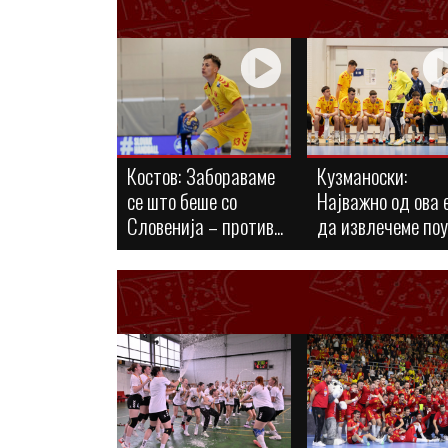
Костов: Забораваме
Кузманоски:
се што беше со
Најважно од ова 
Словенија – против...
да извлечеме по