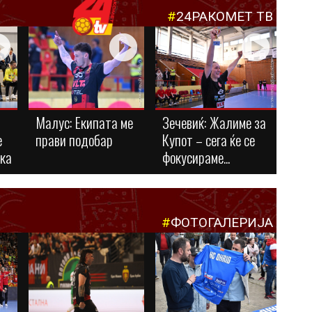
#
24РАКОМЕТ ТВ
Малус: Eкипата ме
Зечевиќ: Жалиме за
е
прави подобар
Купот – сега ќе се
ука
фокусираме...
#
ФОТОГАЛЕРИЈА