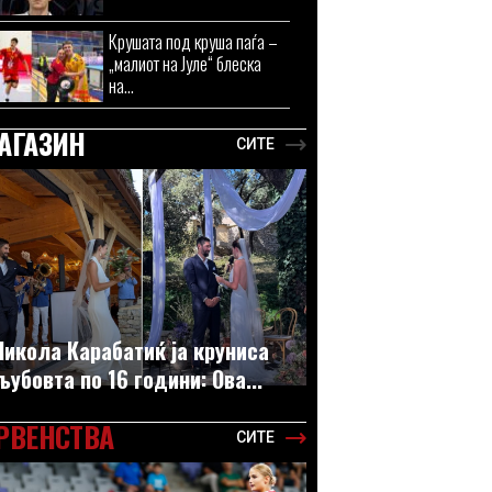
Крушата под круша паѓа –
„малиот на Јуле“ блеска
на...
АГАЗИН
СИТЕ
Никола Карабатиќ ја круниса
љубовта по 16 години: Ова...
РВЕНСТВА
СИТЕ