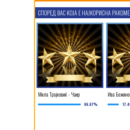
СПОРЕД ВАС КОЈА Е НАЈКОРИСНА РАКОМЕ
Мила Трајковиќ - Чаир
Ива Божино
66.67%
17.