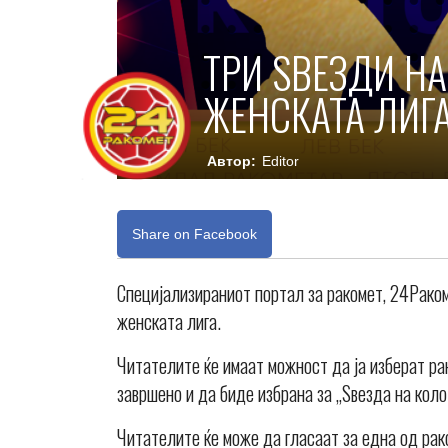
ТРИ ЅВЕЗДИ НА
ЖЕНСКАТА ЛИГА
Автор:
Editor
Share on Facebook
Специјализираниот портал за ракомет, 24Раком
женската лига.
Читателите ќе имаат можност да ја изберат ра
завршено и да биде избрана за „Ѕвезда на коло
Читателите ќе може да гласаат за една од рак