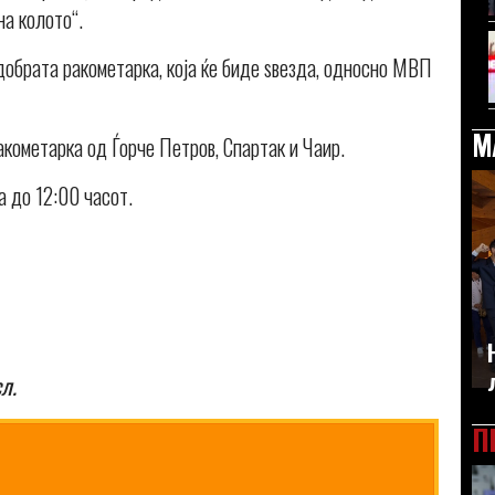
на колото“.
јдобрата ракометарка, која ќе биде ѕвезда, односно МВП
М
ракометарка од Ѓорче Петров, Спартак и Чаир.
а до 12:00 часот.
л.
П