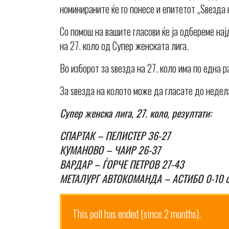
номинираните ќе го понесе и епитетот „Ѕвезда 
Со помош на вашите гласови ќе ја одбереме на
на 27. коло од Супер женската лига.
Во изборот за ѕвезда на 27. коло има по една 
За ѕвезда на колото може да гласате до недел
Супер женска лига, 2
7. коло, резултати:
СПАРТАК – ПЕЛИСТЕР 36-27
КУМАНОВО – ЧАИР 26-37
ВАРДАР – ЃОРЧЕ ПЕТРОВ 27-43
МЕТАЛУРГ АВТОКОМАНДА – АСТИБО 0-10 с
This poll has ended (since 2 months).