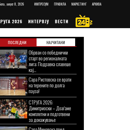
ота, август 8, 2026
ИМПРЕСУМ
ПРАВИЛА
МАРКЕТИНГ
АРХИВА
РУГА 2026
ИНТЕРВЈУ
ВЕСТИ
ПОСЛЕДНИ
НАЈЧИТАНИ
Обрван со победнички
старт во регионалната
лига: Подравка славеше
кај...
Сара Ристовска се врати
на терените по долга
пауза!
СТРУГА 2026:
Димитриоски – Доаѓаме
комплетни и подготвени
за докажување
Сара Миновска пред