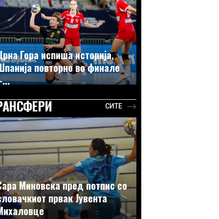
Црна Гора испиша историја,
Шпанија повторно во финале
...
РАНСФЕРИ
СИТЕ
Сара Миновска пред потпис со
словачкиот првак Јувента
Михаловце