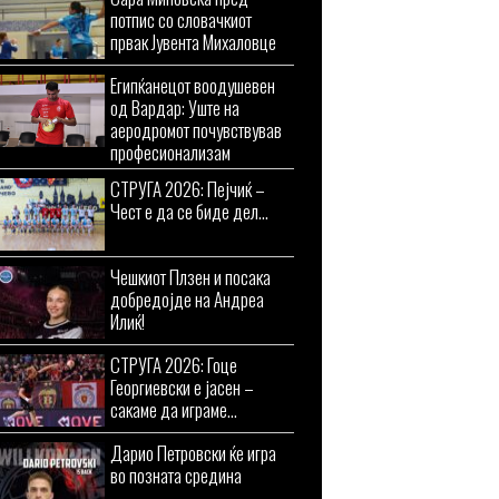
потпис со словачкиот
првак Јувента Михаловце
Египќанецот воодушевен
од Вардар: Уште на
аеродромот почувствував
професионализам
СТРУГА 2026: Пејчиќ –
Чест е да се биде дел...
Чешкиот Плзен и посака
добредојде на Андреа
Илиќ!
СТРУГА 2026: Гоце
Георгиевски е јасен –
сакаме да играме...
Дарио Петровски ќе игра
во позната средина