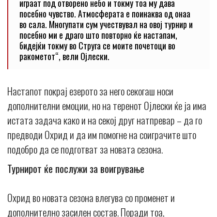
играат под отворено небо и токму тоа му дава
посебно чувство. Атмосферата е поинаква од онаа
во сала. Многупати сум учествувал на овој турнир и
посебно ми е драго што повторно ќе настапам,
бидејќи токму во Струга се моите почетоци во
ракометот“, вели Ојлески.
Настапот покрај езерото за него секогаш носи
дополнителни емоции, но на теренот Ојлески ќе ја има
истата задача како и на секој друг натпревар – да го
предводи Охрид и да им помогне на соиграчите што
подобро да се подготват за новата сезона.
Турнирот ќе послужи за воигрување
Охрид во новата сезона влегува со променет и
дополнително засилен состав. Поради тоа,