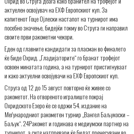
Охрид во Струга доаѓа како бранител на трофејот и
актуелен освојувач на ЕХФ Европскиот куп. За
капитенот Гоце Ојлески настапот на турнирот има
посебно значење, бидејќи токму во Струга ги направил
своите први ракометни чекори.
Еден од главните кандидати за пласман во финалето
ќе биде Охрид. „Гладијаторите“ го бранат трофејот
освоен минатата година, а на турнирот пристигнуваат
и како актуелни освојувачи на ЕХФ Европскиот куп.
Струга од 12 до 15 август повторно ќе живее со
ракометот. На отвореното игралиште покрај
Охридското Езеро ќе се одржи 54. издание на
Меѓународниот ракометен турнир „Вангел Баљукоски –
Баљук“. 24Ракомет и годинава е медиумски партнер на
турнирот, а сите натпревари ќе бидат пренесувани во