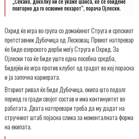
„Секако, доколку ни се укаже шанса, ќе се обидеме
повторно да го освоиме пехарот“, порача Ојлески.
Охрид ќе игра во група со домаќинот Струга и српскиот
претставник Дубочица од Лесковац. Првиот натпревар
ќе биде езерското дерби меѓу Струга и Охрид. За
Ојлески тоа ќе биде уште една посебна средба,
бидејќи ќе игра против клубот од градот во кој порасна
и ја започна кариерата.
Вториот ривал ќе биде Дубочица, екипа што подолг
период го гради својот состав и има континуитет во
работата. Двата натпревари треба да му дадат на
стручниот штаб појасна слика за моменталната форма
на екипата.