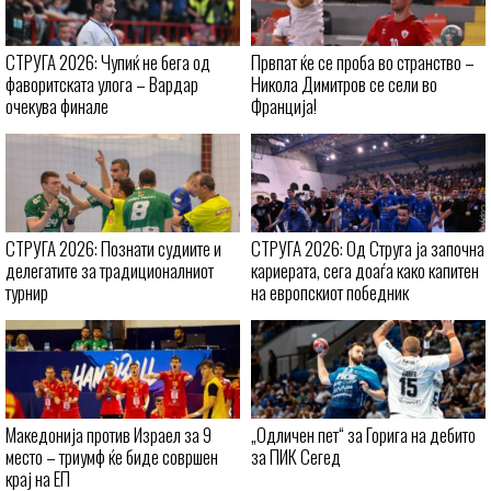
СТРУГА 2026: Чупиќ не бега од
Првпат ќе се проба во странство –
фаворитската улога – Вардар
Никола Димитров се сели во
очекува финале
Франција!
СТРУГА 2026: Познати судиите и
СТРУГА 2026: Од Струга ја започна
делегатите за традиционалниот
кариерата, сега доаѓа како капитен
турнир
на европскиот победник
Македонија против Израел за 9
„Одличен пет“ за Горига на дебито
место – триумф ќе биде совршен
за ПИК Сегед
крај на ЕП