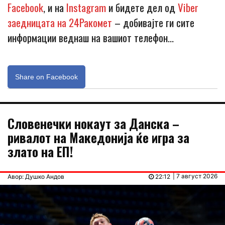
Facebook
, и на
Instagram
и бидете дел од
Viber
заедницата на 24Ракомет
– добивајте ги сите
информации веднаш на вашиот телефон…
Share on Facebook
Словенечки нокаут за Данска –
ривалот на Македонија ќе игра за
злато на ЕП!
| 7 август 2026
Авор: Душко Андов
22:12