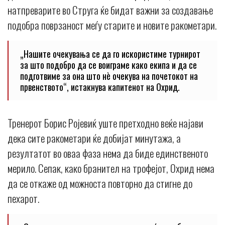
натпреварите во Струга ќе бидат важни за создавање
подобра поврзаност меѓу старите и новите ракометари.
„Нашите очекувања се да го искористиме турнирот
за што подобро да се воиграме како екипа и да се
подготвиме за она што нè очекува на почетокот на
првенството“, истакнува капитенот на Охрид.
Тренерот Борис Ројевиќ уште претходно веќе најави
дека сите ракометари ќе добијат минутажа, а
резултатот во оваа фаза нема да биде единственото
мерило. Сепак, како бранител на трофејот, Охрид нема
да се откаже од можноста повторно да стигне до
пехарот.