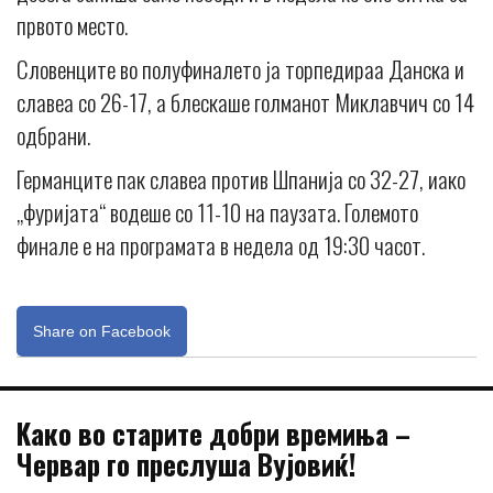
првото место.
Словенците во полуфиналето ја торпедираа Данска и
славеа со 26-17, а блескаше голманот Миклавчич со 14
одбрани.
Германците пак славеа против Шпанија со 32-27, иако
„фуријата“ водеше со 11-10 на паузата. Големото
финале е на програмата в недела од 19:30 часот.
Share on Facebook
Kaко во старите добри времиња –
Червар го преслуша Вујовиќ!