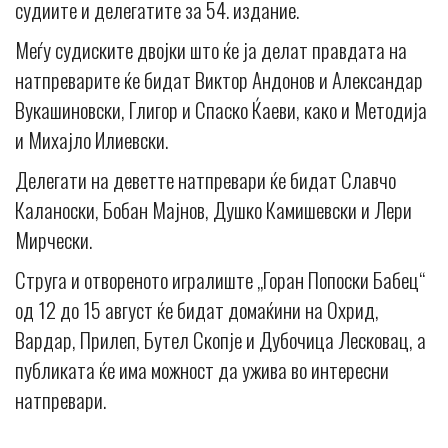
судиите и делегатите за 54. издание.
Меѓу судиските двојки што ќе ја делат правдата на
натпреварите ќе бидат Виктор Андонов и Александар
Вукашиновски, Глигор и Спаско Ќаеви, како и Методија
и Михајло Илиевски.
Делегати на деветте натпревари ќе бидат Славчо
Каланоски, Бобан Мајнов, Душко Камишевски и Лери
Мирчески.
Струга и отвореното игралиште „Горан Попоски Бабец“
од 12 до 15 август ќе бидат домаќини на Охрид,
Вардар, Прилеп, Бутел Скопје и Дубочица Лесковац, а
публиката ќе има можност да ужива во интересни
натпревари.