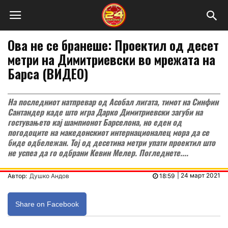
Ова не се бранеше: Проектил од десет
метри на Димитриевски во мрежата на
Барса (ВИДЕО)
На последниот натпревар од Асобал лигата, тимот на Синфин
Сантандер каде што игра Дарко Димитриевски загуби на
гостувањето кај шампионот Барселона, но еден од
погодоците на македонскиот интернационалец мора да се
биде одбележан. Тој од десетина метри упати проектил што
не успеа да го одбрани Кевин Мелер. Погледнете....
|
24 март 2021
Автор:
Душко Андов
18:59
Share on Facebook