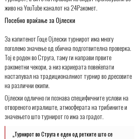
живо на YouTube каналот на 24Ракомет.
Посебно враќање за Ојлески
За капитенот Гоце Ојлески турнирот има многу
поголемо значење од обична подготвителна проверка.
Тој е роден во Струга, таму ги направи првите
ракометни чекори, а низ кариерата повеќепати
настапувал на традиционалниот турнир во дресовите
на различни екипи.
Ојлески одлично ги познава специфичните услови на
отвореното игралиште, атмосферата на трибините и
значењето што турнирот го има за градот.
„Турнирот во Струга е еден од ретките што се