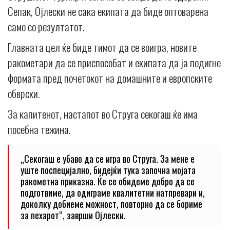
Сепак, Ојлески не сака екипата да биде оптоварена
само со резултатот.
Главната цел ќе биде тимот да се воигра, новите
ракометари да се приспособат и екипата да ја подигне
формата пред почетокот на домашните и европските
обврски.
За капитенот, настапот во Струга секогаш ќе има
посебна тежина.
„Секогаш е убаво да се игра во Струга. За мене е
уште поспецијално, бидејќи тука започна мојата
ракометна приказна. Ќе се обидеме добро да се
подготвиме, да одиграме квалитетни натпревари и,
доколку добиеме можност, повторно да се бориме
за пехарот“, заврши Ојлески.