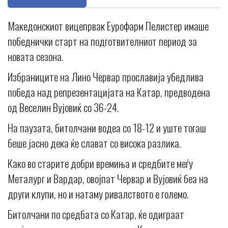
Македонскиот вицепрвак Еурофарм Пелистер имаше
победнички старт на подготвителниот период за
новата сезона.
Избраниците на Лино Червар прославија убедлива
победа над репрезентацијата на Катар, предводена
од Веселин Вујовиќ со 36-24.
На паузата, битолчани водеа со 18-12 и уште тогаш
беше јасно дека ќе слават со висока разлика.
Како во старите добри времиња и средбите меѓу
Металург и Вардар, овојпат Червар и Вујовиќ беа на
други клупи, но и натаму ривалството е големо.
Битолчани по средбата со Катар, ќе одиграат