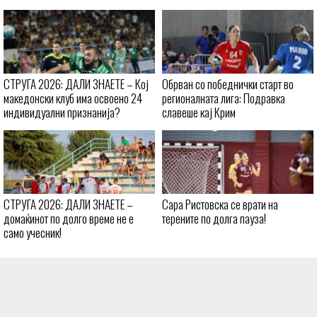
СТРУГА 2026: ДАЛИ ЗНАЕТЕ – Кој
Обрван со победнички старт во
македонски клуб има освоено 24
регионалната лига: Подравка
индивидуални признанија?
славеше кај Крим
СТРУГА 2026: ДАЛИ ЗНАЕТЕ –
Сара Ристовска се врати на
домаќинот по долго време не е
терените по долга пауза!
само учесник!