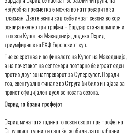
меѓусебна пресметка е можна во натпреварите за
пласман. Двете екипи зад себе имаат сезона во која
освоија вкупно три трофеи – Вардар стана шампион и
го освои Купот на Македонија, додека Охрид
триумфираше во ЕХФ Европскиот куп.
Тие се сретнаа и во финалето на Купот на Македонија,
а на почетокот на септември повторно ќе играат еден
против друг во натпреварот за Суперкупот. Поради
тоа, евентуално финале во Струга би било и најава за
првиот официјален дуел во новата сезона.
Охрид го брани трофејот
Охрид минатата година го освои својот прв трофеј на
Струшкиот турнир и сега ќе се обиде да го одбрани.