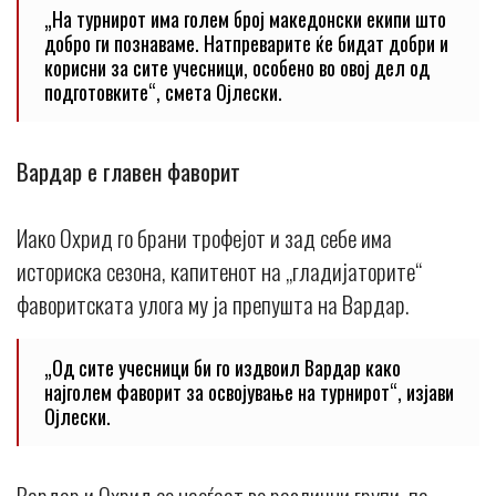
„На турнирот има голем број македонски екипи што
добро ги познаваме. Натпреварите ќе бидат добри и
корисни за сите учесници, особено во овој дел од
подготовките“, смета Ојлески.
Вардар е главен фаворит
Иако Охрид го брани трофејот и зад себе има
историска сезона, капитенот на „гладијаторите“
фаворитската улога му ја препушта на Вардар.
„Од сите учесници би го издвоил Вардар како
најголем фаворит за освојување на турнирот“, изјави
Ојлески.
Вардар и Охрид се наоѓаат во различни групи, па