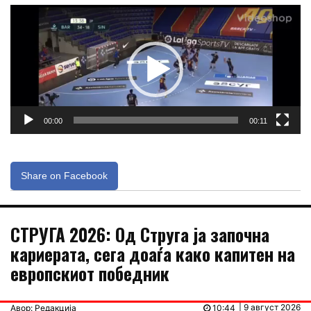
Видео
плејер
00:00
00:11
Share on Facebook
СТРУГА 2026: Од Струга ја започна
кариерата, сега доаѓа како капитен на
европскиот победник
| 9 август 2026
Авор: Редакција
10:44