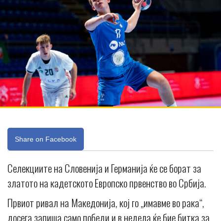
Share on Facebook
Селекциите на Словенија и Германија ќе се борат за
златото на кадетското Европско првенство во Србија.
Првиот ривал на Македонија, кој го „имавме во рака“,
досега запиша само победи и в недела ќе бие битка за