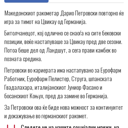
Македонскиот ракометар Дарио Петровски повторно ќе
игра за тимот на Цвикау од Германија.
Битолчанецот, кој одлично се снаоѓа на сите бековски
позиции, веќе настапуваше за Цвикау пред две сезони.
Потоа беше дел од Ландшут, а сега прави камбек во
позната средина.
Петровски во кариерата има настапувано за Еурофарм
Работник, Еурофарм Пелистер, Струга, шпанската
Гвадалахара, италијанскиот Јуниор Фасано и
босанскиот Коњух, пред да замине во Германија.
За Петровски ова ќе биде нова можност за континуитет
и докажување во германскиот ракомет.
Следете не на нашите социјални мрежи, на