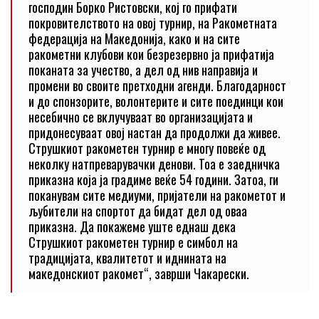
господин Борко Ристовски, кој го прифати
покровителството на овој турнир, на Ракометната
федерација на Македонија, како и на сите
ракометни клубови кои безрезервно ја прифатија
поканата за учество, а дел од нив направија и
промени во своите претходни агенди. Благодарност
и до спонзорите, волонтерите и сите поединци кои
несебично се вклучуваат во организацијата и
придонесуваат овој настан да продолжи да живее.
Струшкиот ракометен турнир е многу повеќе од
неколку натпреварувачки денови. Тоа е заедничка
приказна која ја градиме веќе 54 години. Затоа, ги
поканувам сите медиуми, пријатели на ракометот и
љубители на спортот да бидат дел од оваа
приказна. Да покажеме уште еднаш дека
Струшкиот ракометен турнир е симбол на
традицијата, квалитетот и иднината на
македонскиот ракомет“, заврши Чакарески.