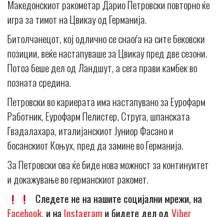
Македонскиот ракометар Дарио Петровски повторно ќе
игра за тимот на Цвикау од Германија.
Битолчанецот, кој одлично се снаоѓа на сите бековски
позиции, веќе настапуваше за Цвикау пред две сезони.
Потоа беше дел од Ландшут, а сега прави камбек во
позната средина.
Петровски во кариерата има настапувано за Еурофарм
Работник, Еурофарм Пелистер, Струга, шпанската
Гвадалахара, италијанскиот Јуниор Фасано и
босанскиот Коњух, пред да замине во Германија.
За Петровски ова ќе биде нова можност за континуитет
и докажување во германскиот ракомет.
Следете не на нашите социјални мрежи, на
Facebook
, и на
Instagram
и бидете дел од
Viber