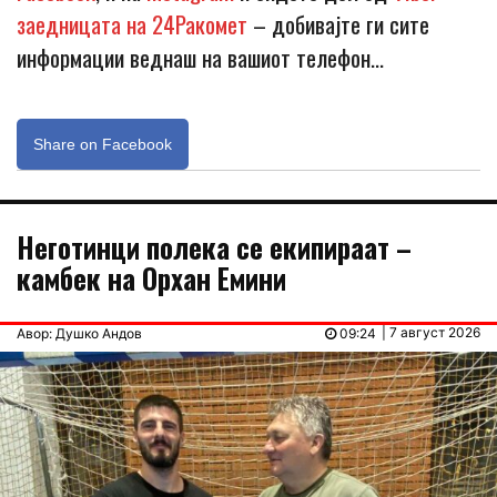
заедницата на 24Ракомет
– добивајте ги сите
информации веднаш на вашиот телефон…
Share on Facebook
Неготинци полека се екипираат –
камбек на Орхан Емини
| 7 август 2026
Авор: Душко Андов
09:24