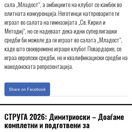
сала „Младост“, а амбициите на клубот се камбек во
елитната конкуренција. Неготинци натпреварите ги
играат во салата на гимназијата „Св. Кирил и
Методиј“, но се надеваат дека идни суперлигашки
средби би можеле да ги играат во салата „Младост“,
каде што своевремено играше клубот Повардарие, се
играа европски средби, но и квалификациски средби на
македонската репрезентација.
Share on Facebook
СТРУГА 2026: Димитриоски – Доаѓаме
комплетни и подготвени за