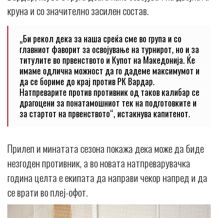
круна и со значително засилен состав.
„Би рекол дека за наша среќа сме во група и со
главниот фаворит за освојување на турнирот, но и за
титулите во првенството и Купот на Македонија. Ќе
имаме одлична можност да го дадеме максимумот и
да се бориме до крај против РК Вардар.
Натпреварите против противник од таков калибар се
драгоцени за понатамошниот тек на подготовките и
за стартот на првенството“, истакнува капитенот.
Прилеп и минатата сезона покажа дека може да биде
незгоден противник, а во новата натпреварувачка
година целта е екипата да направи чекор напред и да
се врати во плеј-офот.