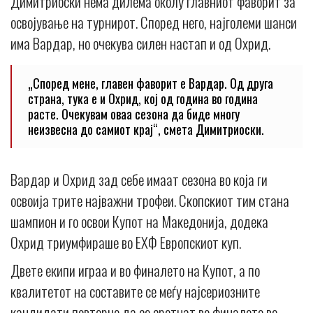
Димитриоски нема дилема околу главниот фаворит за
освојување на турнирот. Според него, најголеми шанси
има Вардар, но очекува силен настап и од Охрид.
„Според мене, главен фаворит е Вардар. Од друга
страна, тука е и Охрид, кој од година во година
расте. Очекувам оваа сезона да биде многу
неизвесна до самиот крај“, смета Димитриоски.
Вардар и Охрид зад себе имаат сезона во која ги
освоија трите најважни трофеи. Скопскиот тим стана
шампион и го освои Купот на Македонија, додека
Охрид триумфираше во ЕХФ Европскиот куп.
Двете екипи играа и во финалето на Купот, а по
квалитетот на составите се меѓу најсериозните
кандидати повторно да се сретнат во финалето во