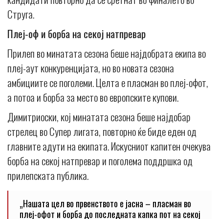
Струга.
Плеј-оф и борба на секој натпревар
Прилеп во минатата сезона беше најдобрата екипа во
плеј-аут конкуренцијата, но во новата сезона
амбициите се поголеми. Целта е пласман во плеј-офот,
а потоа и борба за место во европските купови.
Димитриоски, кој минатата сезона беше најдобар
стрелец во Супер лигата, повторно ќе биде еден од
главните адути на екипата. Искусниот капитен очекува
борба на секој натпревар и поголема поддршка од
прилепската публика.
„Нашата цел во првенството е јасна – пласман во
плеј-офот и борба до последната капка пот на секој