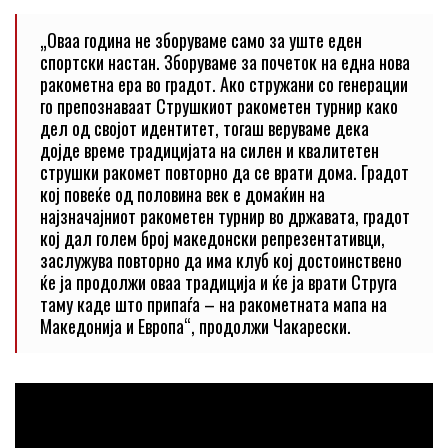
„Оваа година не зборуваме само за уште еден
спортски настан. Зборуваме за почеток на една нова
ракометна ера во градот. Ако стружани со генерации
го препознаваат Струшкиот ракометен турнир како
дел од својот идентитет, тогаш веруваме дека
дојде време традицијата на силен и квалитетен
струшки ракомет повторно да се врати дома. Градот
кој повеќе од половина век е домаќин на
најзначајниот ракометен турнир во државата, градот
кој дал голем број македонски репрезентативци,
заслужува повторно да има клуб кој достоинствено
ќе ја продолжи оваа традиција и ќе ја врати Струга
таму каде што припаѓа – на ракометната мапа на
Македонија и Европа“, продолжи Чакарески.