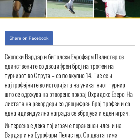
Share on Facebook
Скопски Вардар и битолски Еурофарм Пелистер се
единствените со двоцифрен број на трофеи на
турнирот во Струга – со по вкупно 14. Тие се и
најтрофејните во историјата на уникатниот турнир
што се одржува на отворено покрај Охридско Езеро. На
листата на рекордери со двоцифрен број трофеи и со
една идивидуална награда се вбројува и еден играч.
Интересно е дека тој играч е поранешен член и на
Вардар и на Еурофарм Пелистер. Со двата тима