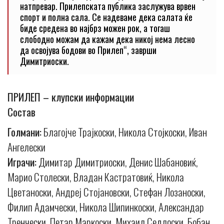
натпревар. Прилепската публика заслужува врвен
спорт и полна сала. Се надеваме дека салата ќе
биде средена во најбрз можен рок, а тогаш
слободно можам да кажам дека никој нема лесно
да освојува бодови во Прилеп“, заврши
Димитриоски.
ПРИЛЕП – клупски информации
Состав
Голмани:
Благојче Трајкоски, Никола Стојкоски, Иван
Ангелески
Играчи:
Димитар Димитриоски, Денис Шабановиќ,
Марио Столески, Владан Кастратовиќ, Никола
Цветаноски, Андреј Стојановски, Стефан Лозаноски,
Филип Адамчески, Никола Шипинкоски, Александар
Тренчески, Петар Маркоски, Михаил Седлоски, Бобан