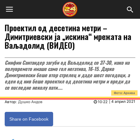
Проектил од десетина метри –
Димитриевски ја „искина“ мрежата на
Ваљадолид (ВИДЕО)
Синфин Сантандер загуби од Ваљадолид со 37-30, иако на
полувремето имаше само гол негатива, 16-15. Дарко
Димитриевски беше втор стрелец и даде шест погодоци, а
еден од нив беше проектил од десетина метри и вреди да
се погледне неколу пати....
Фото: Aрхива
|
4 април 2021
Автор:
Душко Андов
10:22
Share on Facebook