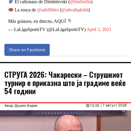
El cañonazo de Dimitrievski (
@bmSinfin
)
La rosca de
@adri9fdez
(
@atlvalladolid
)
Más golazos, en directo, AQUÍ
— LaLigaSportsTV (@LaLigaSportsTV)
April 3, 2021
Share on Facebook
СТРУГА 2026: Чакарески – Струшкиот
турнир е приказна што ја градиме веќе
54 години
| 7 август 2026
Авор: Душко Андов
13:25