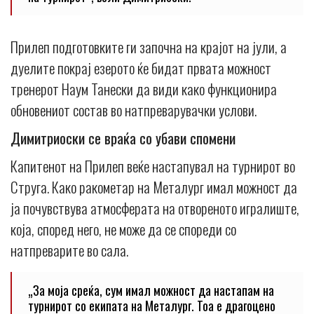
Прилеп подготовките ги започна на крајот на јули, а
дуелите покрај езерото ќе бидат првата можност
тренерот Наум Танески да види како функционира
обновениот состав во натпреварувачки услови.
Димитриоски се враќа со убави спомени
Капитенот на Прилеп веќе настапувал на турнирот во
Струга. Како ракометар на Металург имал можност да
ја почувствува атмосферата на отвореното игралиште,
која, според него, не може да се спореди со
натпреварите во сала.
„За моја среќа, сум имал можност да настапам на
турнирот со екипата на Металург. Тоа е драгоцено