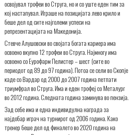
освојувал трофеи во Струга, но и со уште еден тим за
кој настапувал. Играше на позицијата лево крило и
беше дел од сите најголеми успеси на
репрезентацијата на Македонија.
Стевче Алушовски во својата богата кариера има
освоено вкупно 12 трофеи во Струга. Најмногу има
освоено со Еурофарм Пелистер – шест (сите во
периодот од 89 до 97 година). Потоа се сели во Скопје
каде со Вардар од 2000 до 2007 година петпати
триумфрал во Струга. Има и еден трофеј со Металург
во 2012 година. Следната година заминува во пензија.
Зад себе има и една индивидулнa награда за
најдобар играч на турнирот од 2006 година. Како
тренер беше дел од финалето во 2020 година на