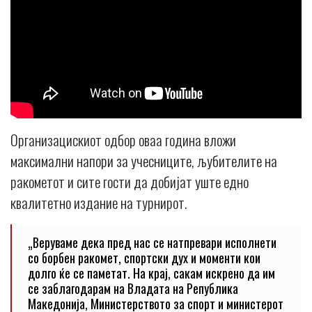
Организацискиот одбор оваа година вложи
максимални напори за учесниците, љубителите на
ракометот и сите гости да добијат уште едно
квалитетно издание на турнирот.
„Веруваме дека пред нас се натпревари исполнети
со борбен ракомет, спортски дух и моменти кои
долго ќе се паметат. На крај, сакам искрено да им
се заблагодарам на Владата на Република
Македонија, Министерството за спорт и министерот