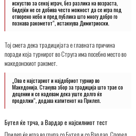
искуство за секој играч, без разлика на возраста,
бидејќи не се добива често можност да се игра под
отворено небо и пред публика што многу добро го
познава ракометот“, истакнува Димитриоски.
Тој смета дека традицијата е главната причина
поради која турнирот во Струга има посебно место во
македонскиот ракомет.
„Ова е најстариот и најдобриот турнир во
Македонија. Станува збор за традиција што трае со
децении и се надевам дека уште долго ќе
продолжи“, додава капитенот на Прилеп.
Бутел ќе трча, а Вардар е најсилниот тест
Прилеп ќе игра во група со Бутел и со Вардар. Според