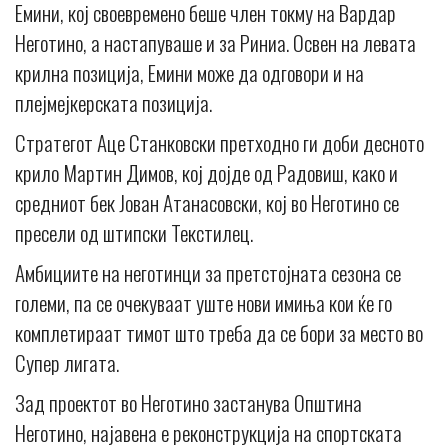
Емини, кој своевремено беше член токму на Вардар
Неготино, а настапуваше и за Риниа. Освен на левата
крилна позиција, Емини може да одговори и на
плејмејкерската позиција.
Стратегот Аце Станковски претходно ги доби десното
крило Мартин Димов, кој дојде од Радовиш, како и
средниот бек Јован Атанасовски, кој во Неготино се
пресели од штипски Текстилец.
Амбициите на неготинци за претстојната сезона се
големи, па се очекуваат уште нови имиња кои ќе го
комплетираат тимот што треба да се бори за место во
Супер лигата.
Зад проектот во Неготино застанува Општина
Неготино, најавена е реконструкција на спортската