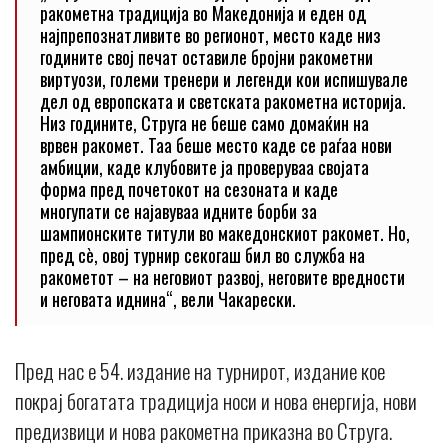
ракометна традиција во Македонија и еден од
најпрепознатливите во регионот, место каде низ
годините свој печат оставиле бројни ракометни
виртуози, големи тренери и легенди кои испишувале
дел од европската и светската ракометна историја.
Низ годините, Струга не беше само домаќин на
врвен ракомет. Таа беше место каде се раѓаа нови
амбиции, каде клубовите ја проверуваа својата
форма пред почетокот на сезоната и каде
многупати се најавуваа идните борби за
шампионските титули во македонскиот ракомет. Но,
пред сè, овој турнир секогаш бил во служба на
ракометот – на неговиот развој, неговите вредности
и неговата иднина“, вели Чакарески.
Пред нас е 54. издание на турнирот, издание кое
покрај богатата традиција носи и нова енергија, нови
предизвици и нова ракометна приказна во Струга.