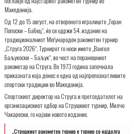
поглавје од најстариот ракометен турнир во
Македонија.
Од 12 до 15 август, на отвореното игралиште „Горан
Попоски – Бабец“, ќе се одржи 54. издание на
традиционалниот Меѓународен ракометен турнир
„Струга 2026“. Турнирот го носи името „Вангел
Баљукоски – Баљук“, во чест на поранешниот
ракометар на Струга. Во 1973 година започнала
приказната која денес е една од најпрепознатливите
спортски традиции во Македонија.
Спортскиот директор на Струга и претседателот на
организацискиот одбор на Струшкиот турнир, Милчо
Чакарески, го најави новото издание.
„Струшкиот ракометен турнир е турнир со најдолга