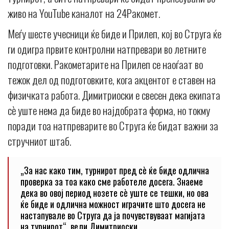
живо на YouTube каналот на 24Ракомет.
Меѓу шесте учесници ќе биде и Прилеп, кој во Струга ќе
ги одигра првите контролни натпревари во летните
подготовки. Ракометарите на Прилеп се наоѓаат во
тежок дел од подготовките, кога акцентот е ставен на
физичката работа. Димитриоски е свесен дека екипата
сè уште нема да биде во најдобрата форма, но токму
поради тоа натпреварите во Струга ќе бидат важни за
стручниот штаб.
„За нас како тим, турнирот пред сè ќе биде одлична
проверка за тоа како сме работеле досега. Знаеме
дека во овој период нозете сè уште се тешки, но ова
ќе биде и одлична можност играчите што досега не
настапувале во Струга да ја почувствуваат магијата
на турнирот“, вели Димитриоски.