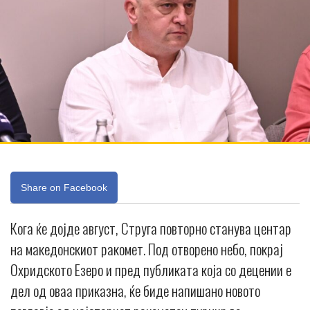
Share on Facebook
Кога ќе дојде август, Струга повторно станува центар
на македонскиот ракомет. Под отворено небо, покрај
Охридското Езеро и пред публиката која со децении е
дел од оваа приказна, ќе биде напишано новото