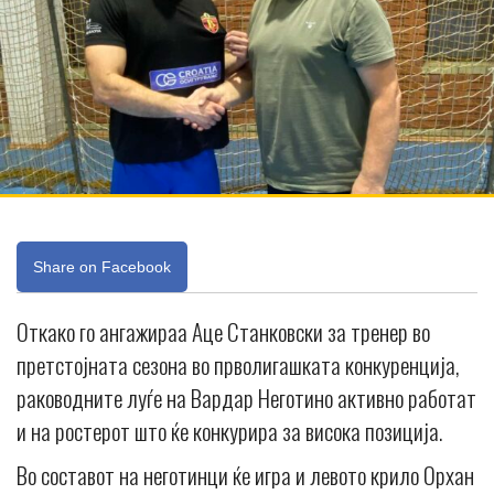
Share on Facebook
Откако го ангажираа Аце Станковски за тренер во
претстојната сезона во прволигашката конкуренција,
раководните луѓе на Вардар Неготино активно работат
и на ростерот што ќе конкурира за висока позиција.
Во составот на неготинци ќе игра и левото крило Орхан