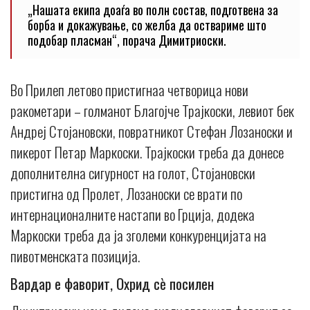
„Нашата екипа доаѓа во полн состав, подготвена за
борба и докажување, со желба да оствариме што
подобар пласман“, порача Димитриоски.
Во Прилеп летово пристигнаа четворица нови
ракометари – голманот Благојче Трајкоски, левиот бек
Андреј Стојановски, повратникот Стефан Лозаноски и
пикерот Петар Маркоски. Трајкоски треба да донесе
дополнителна сигурност на голот, Стојановски
пристигна од Пролет, Лозаноски се врати по
интернационалните настапи во Грција, додека
Маркоски треба да ја зголеми конкуренцијата на
пивотменската позиција.
Вардар е фаворит, Охрид сè посилен