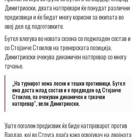
Димитриоски, двата натпревари ќе понудат различни
предизвици и ќе бидат многу корисни за екипата во
овој дел од подготовките.
Бутел влегува во новата сезона со подмладен состав и
со Стојанче Стоилов на тренерската позиција.
Димитриоски очекува динамичен натпревар со многу
трчање.
„На турнирот нема лесни и тешки противници. Бутел
има доста млад состав и е предводен од Стојанче
Стоилов, па очекувам динамичен и тркачки
натпревар“, вели Димитриоски.
Уште поголем предизвик ќе биде натпреварот против
Вардар, кој во Струга доаѓа како освојувач на двојната