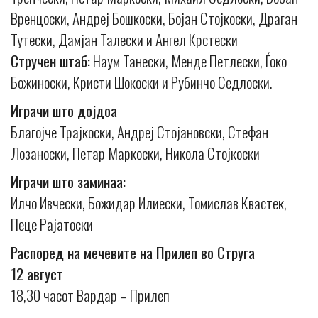
Вренцоски, Андреј Бошкоски, Бојан Стојкоски, Драган
Тутески, Дамјан Талески и Ангел Крстески
Стручен штаб:
Наум Танески, Менде Петлески, Ѓоко
Божиноски, Кристи Шокоски и Рубинчо Седлоски.
Играчи што дојдоа
Благојче Трајкоски, Андреј Стојановски, Стефан
Лозаноски, Петар Маркоски, Никола Стојкоски
Играчи што заминаа:
Илчо Ивчески, Божидар Илиески, Томислав Квастек,
Пеце Рајатоски
Распоред на мечевите на Прилеп во Струга
12 август
18,30 часот Вардар – Прилеп