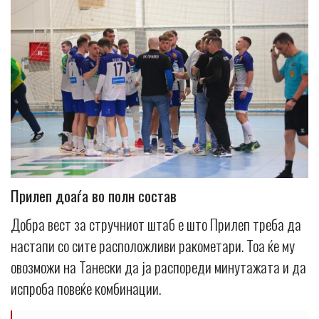
Прилеп доаѓа во полн состав
Добра вест за стручниот штаб е што Прилеп треба да
настапи со сите расположливи ракометари. Тоа ќе му
овозможи на Танески да ја распореди минутажата и да
испроба повеќе комбинации.