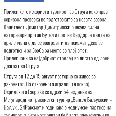
Прилеп ќе го искористи турнирот во Струга како прва
сериозна проверка во подготовките за новата сезона.
Капитенот Димитар Димитриоски очекува силни
натпревари против Бутел и против Вардар, а целта на
прилепчани е да се воиграат и да покажат дека се
подготвени за борба за место во плеј-офот.
Прилепчани со најдобриот стрелец во лигата од лани
доаѓаат во Струга.
Струга од 12 до 15 август повторно ќе живее со
ракометот. На отвореното игралиште покрај
Охридското Езеро ќе се одржи 54. издание на
Меѓународниот ракометен турнир „Вангел Баљукоски –
Баљук“. 24Ракомет и годинава е медиумски партнер на
турнирот, а сите натпревари ќе бидат пренесувани во