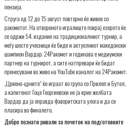
пензија.
Струга од 12 до 15 август повторно ќе живее со
ракометот. На отвореното игралиште покрај езерото ќе
се одржи 54. издание на традиционалниот турнир, а
меѓу шесте учесници ќе биде и актуелниот македонски
шампион Вардар. 24Ракомет и годинава е медиумски
партнер на турнирот, а сите натпревари ќе бидат
пренесувани во живо на YouTube каналот на 24Ракомет.
„Црвено-црните“ ќе играат во група со Прилеп и Бутел,
а капитенот Гоце Георгиевски не ја крие желбата
Вардар да ја оправда фаворитската улога и да се
пласира во финалето.
Добро познати ривали за почеток на подготовките