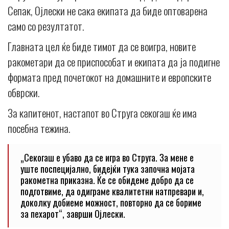
Сепак, Ојлески не сака екипата да биде оптоварена
само со резултатот.
Главната цел ќе биде тимот да се воигра, новите
ракометари да се приспособат и екипата да ја подигне
формата пред почетокот на домашните и европските
обврски.
За капитенот, настапот во Струга секогаш ќе има
посебна тежина.
„Секогаш е убаво да се игра во Струга. За мене е
уште поспецијално, бидејќи тука започна мојата
ракометна приказна. Ќе се обидеме добро да се
подготвиме, да одиграме квалитетни натпревари и,
доколку добиеме можност, повторно да се бориме
за пехарот“, заврши Ојлески.