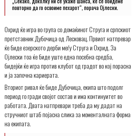
„Секако, доколку ни се укаже шанса, ќе се обидеме
повторно да го освоиме пехарот“, порача Ојлески.
Охрид ќе игра во група со домаќинот Струга и српскиот
претставник Дубочица од Лесковац. Првиот натпревар
ќе биде езерското дерби меѓу Струга и Охрид. За
Ојлески тоа ќе биде уште една посебна средба,
бидејќи ќе игра против клубот од градот во кој порасна
и ја започна кариерата.
Вториот ривал ќе биде Дубочица, екипа што подолг
период го гради својот состав и има континуитет во
работата. Двата натпревари треба да му дадат на
стручниот штаб појасна слика за моменталната форма
на екипата.