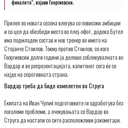
финалето“, изјави Георгиевски.
Прилеп во новата сезона влегува со повисоки амбиции
и со цел да обезбеди место во плеј-офот, додека Бутел
има подмладен состав и нов тренер во името на
Стојанче Стоилов. Токму против Стоилов, со кого
Георгиевски долги години ја делеше соблекувалната во
Вардар и во репрезентацијата, капитенот сега ќе се
најде на спротивната страна.
Вардар треба да биде комплетен во Струга
Екипата на Иван Чупиќ подготовките ги одработува без
поголеми проблеми, а очекувањата се Вардар во
Струга да настапи со сите расположливи ракометари.