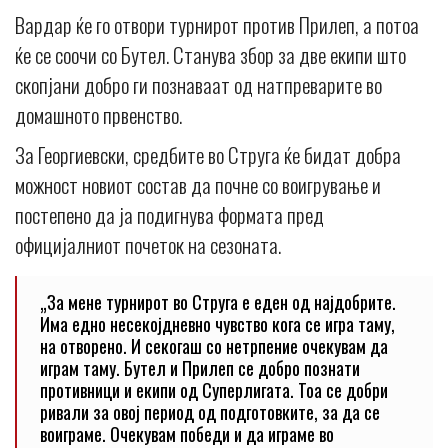
Вардар ќе го отвори турнирот против Прилеп, а потоа
ќе се соочи со Бутел. Станува збор за две екипи што
скопјани добро ги познаваат од натпреварите во
домашното првенство.
За Георгиевски, средбите во Струга ќе бидат добра
можност новиот состав да почне со воигрување и
постепено да ја подигнува формата пред
официјалниот почеток на сезоната.
„За мене турнирот во Струга е еден од најдобрите.
Има едно несекојдневно чувство кога се игра таму,
на отворено. И секогаш со нетрпение очекувам да
играм таму. Бутел и Прилеп се добро познати
противници и екипи од Суперлигата. Тоа се добри
ривали за овој период од подготовките, за да се
воиграме. Очекувам победи и да играме во