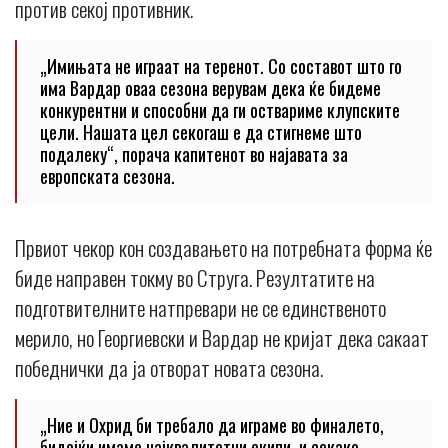
против секој противник.
„Имињата не играат на теренот. Со составот што го
има Вардар оваа сезона верувам дека ќе бидеме
конкурентни и способни да ги оствариме клупските
цели. Нашата цел секогаш е да стигнеме што
подалеку“, порача капитенот во најавата за
европската сезона.
Првиот чекор кон создавањето на потребната форма ќе
биде направен токму во Струга. Резултатите на
подготвителните натпревари не се единственото
мерило, но Георгиевски и Вардар не кријат дека сакаат
победнички да ја отворат новата сезона.
„Ние и Охрид би требало да играме во финалето,
бидејќи имаме најквалитетни екипи, и секако