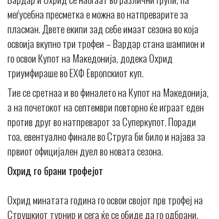
меѓусебна пресметка е можна во натпреварите за
пласман. Двете екипи зад себе имаат сезона во која
освоија вкупно три трофеи – Вардар стана шампион и
го освои Купот на Македонија, додека Охрид
триумфираше во ЕХФ Европскиот куп.
Тие се сретнаа и во финалето на Купот на Македонија,
а на почетокот на септември повторно ќе играат еден
против друг во натпреварот за Суперкупот. Поради
тоа, евентуално финале во Струга би било и најава за
првиот официјален дуел во новата сезона.
Охрид го брани трофејот
Охрид минатата година го освои својот прв трофеј на
Струшкиот турнир и сега ќе се обиде да го одбрани.