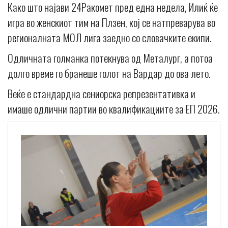
Како што најави 24Ракомет пред една недела, Илиќ ќе
игра во женскиот тим на Плзен, кој се натпреварува во
регионалната МОЛ лига заедно со словачките екипи.
Одличната голманка потекнува од Металург, а потоа
долго време го бранеше голот на Вардар до ова лето.
Веќе е стандардна сениорска репрезентативка и
имаше одлични партии во квалификациите за ЕП 2026.