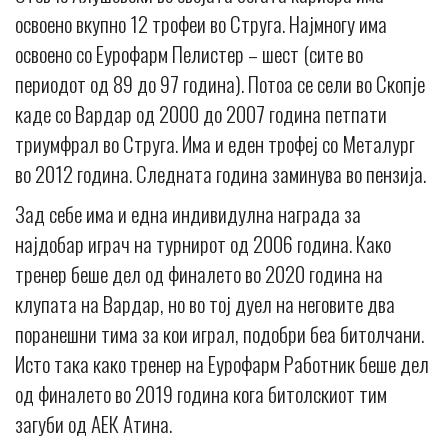
освоено вкупно 12 трофеи во Струга. Најмногу има
освоено со Еурофарм Пелистер – шест (сите во
периодот од 89 до 97 година). Потоа се сели во Скопје
каде со Вардар од 2000 до 2007 година петпати
триумфрал во Струга. Има и еден трофеј со Металург
во 2012 година. Следната година заминува во пензија.
Зад себе има и една индивидулнa награда за
најдобар играч на турнирот од 2006 година. Како
тренер беше дел од финалето во 2020 година на
клупата на Вардар, но во тој дуел на неговите два
поранешни тима за кои играл, подобри беа битолчани.
Исто така како тренер на Еурофарм Работник беше дел
од финалето во 2019 година кога битолскиот тим
загуби од АЕК Атина.