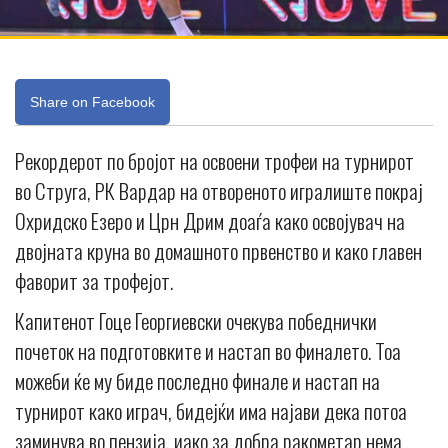
Share on Facebook
Рекордерот по бројот на освоени трофеи на турнирот
во Струга, РК Вардар на отвореното игралиште покрај
Охридско Езеро и Црн Дрим доаѓа како освојувач на
двојната круна во домашното првенство и како главен
фаворит за трофејот.
Капитенот Гоце Георгиевски очекува победнички
почеток на подготовките и настап во финалето. Тоа
можеби ќе му биде последно финале и настап на
турнирот како играч, бидејќи има најави дека потоа
заминува во пензија, иако за добра ракометар нема