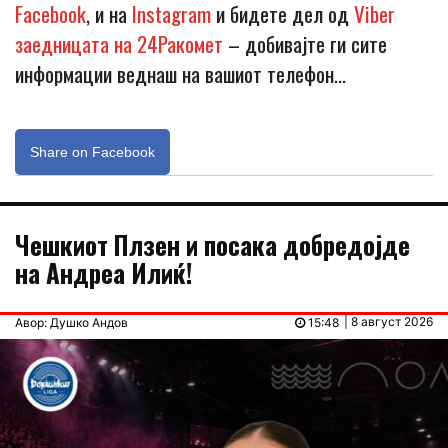
Facebook
, и на
Instagram
и бидете дел од
Viber
заедницата на 24Ракомет
– добивајте ги сите
информации веднаш на вашиот телефон…
Share on Facebook
Чешкиот Плзен и посака добредојде
на Андреа Илиќ!
| 8 август 2026
Авор: Душко Андов
15:48