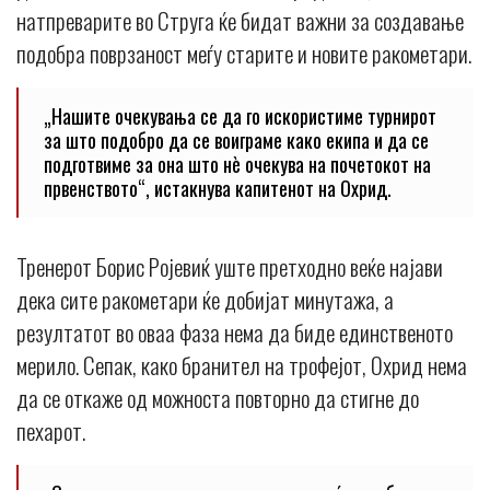
натпреварите во Струга ќе бидат важни за создавање
подобра поврзаност меѓу старите и новите ракометари.
„Нашите очекувања се да го искористиме турнирот
за што подобро да се воиграме како екипа и да се
подготвиме за она што нè очекува на почетокот на
првенството“, истакнува капитенот на Охрид.
Тренерот Борис Ројевиќ уште претходно веќе најави
дека сите ракометари ќе добијат минутажа, а
резултатот во оваа фаза нема да биде единственото
мерило. Сепак, како бранител на трофејот, Охрид нема
да се откаже од можноста повторно да стигне до
пехарот.