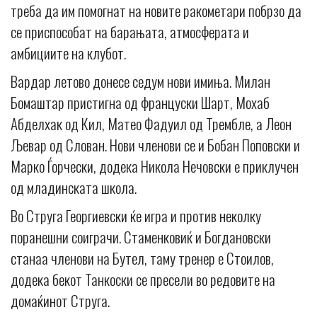
треба да им помогнат на новите ракометари побрзо да
се приспособат на барањата, атмосферата и
амбициите на клубот.
Вардар летово донесе седум нови имиња. Милан
Бомаштар пристигна од француски Шарт, Мохаб
Абделхак од Кил, Матео Фадуил од Трембле, а Леон
Љевар од Слован. Нови членови се и Бобан Поповски и
Марко Ѓорчески, додека Никола Нечовски е приклучен
од младинската школа.
Во Струга Георгиевски ќе игра и против неколку
поранешни соиграчи. Стаменковиќ и Богдановски
станаа членови на Бутел, таму тренер е Стоилов,
додека бекот Танкоски се пресели во редовите на
домаќинот Струга.