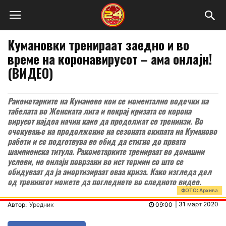
Кумановки тренираат заедно и во
време на коронавирусот – ама онлајн!
(ВИДЕО)
Ракометарките на Куманово кои се моментално водечки на
табелата во Женската лига и покрај кризата со корона
вирусот најдоа начин како да продолжат со тренинзи. Во
очекување на продолжение на сезоната екипата на Куманово
работи и се подготвува во обид да стигне до првата
шампионска титула. Ракометарките тренираат во домашни
услови, но онлајн поврзани во ист термин со што се
обидуваат да ја амортизираат оваа криза. Како изгледа дел
од тренингот можете да погледнете во следното видео.
ФОТО: Архива
|
31 март 2020
Автор:
Уредник
09:00