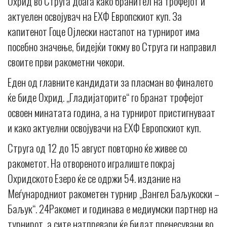
Охрид во Струга доаѓа како бранител на трофејот и
актуелен освојувач на ЕХФ Европскиот куп. За
капитенот Гоце Ојлески настапот на турнирот има
посебно значење, бидејќи токму во Струга ги направил
своите први ракометни чекори.
Еден од главните кандидати за пласман во финалето
ќе биде Охрид. „Гладијаторите“ го бранат трофејот
освоен минатата година, а на турнирот пристигнуваат
и како актуелни освојувачи на ЕХФ Европскиот куп.
Струга од 12 до 15 август повторно ќе живее со
ракометот. На отвореното игралиште покрај
Охридското Езеро ќе се одржи 54. издание на
Меѓународниот ракометен турнир „Вангел Баљукоски –
Баљук“. 24Ракомет и годинава е медиумски партнер на
турнирот, а сите натпревари ќе бидат пренесувани во