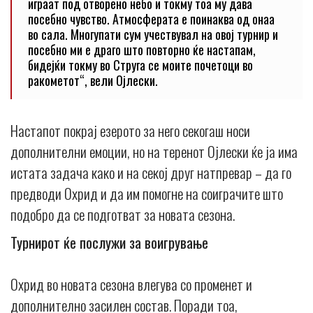
играат под отворено небо и токму тоа му дава
посебно чувство. Атмосферата е поинаква од онаа
во сала. Многупати сум учествувал на овој турнир и
посебно ми е драго што повторно ќе настапам,
бидејќи токму во Струга се моите почетоци во
ракометот“, вели Ојлески.
Настапот покрај езерото за него секогаш носи
дополнителни емоции, но на теренот Ојлески ќе ја има
истата задача како и на секој друг натпревар – да го
предводи Охрид и да им помогне на соиграчите што
подобро да се подготват за новата сезона.
Турнирот ќе послужи за воигрување
Охрид во новата сезона влегува со променет и
дополнително засилен состав. Поради тоа,