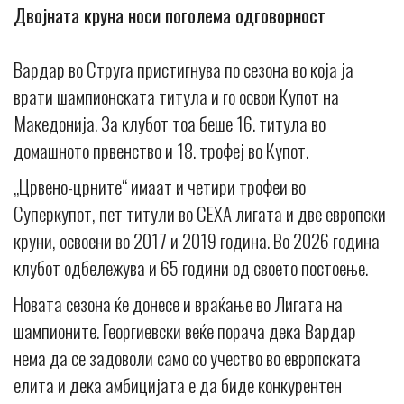
Двојната круна носи поголема одговорност
Вардар во Струга пристигнува по сезона во која ја
врати шампионската титула и го освои Купот на
Македонија. За клубот тоа беше 16. титула во
домашното првенство и 18. трофеј во Купот.
„Црвено-црните“ имаат и четири трофеи во
Суперкупот, пет титули во СЕХА лигата и две европски
круни, освоени во 2017 и 2019 година. Во 2026 година
клубот одбележува и 65 години од своето постоење.
Новата сезона ќе донесе и враќање во Лигата на
шампионите. Георгиевски веќе порача дека Вардар
нема да се задоволи само со учество во европската
елита и дека амбицијата е да биде конкурентен