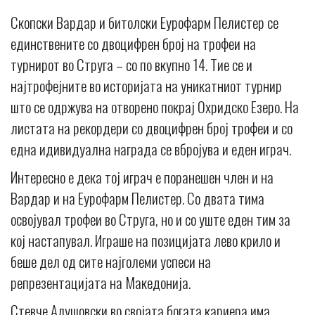
Скопски Вардар и битолски Еурофарм Пелистер се
единствените со двоцифрен број на трофеи на
турнирот во Струга – со по вкупно 14. Тие се и
најтрофејните во историјата на уникатниот турнир
што се одржува на отворено покрај Охридско Езеро. На
листата на рекордери со двоцифрен број трофеи и со
една идивидуална награда се вбројува и еден играч.
Интересно е дека тој играч е поранешен член и на
Вардар и на Еурофарм Пелистер. Со двата тима
освојувал трофеи во Струга, но и со уште еден тим за
кој настапувал. Играше на позицијата лево крило и
беше дел од сите најголеми успеси на
репрезентацијата на Македонија.
Стевче Алушовски во својата богата кариера има