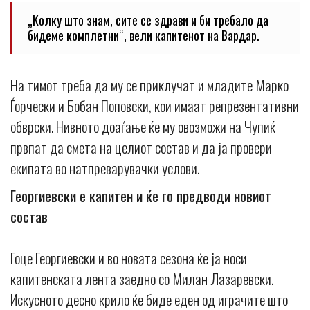
„Колку што знам, сите се здрави и би требало да
бидеме комплетни“, вели капитенот на Вардар.
На тимот треба да му се приклучат и младите Марко
Ѓорчески и Бобан Поповски, кои имаат репрезентативни
обврски. Нивното доаѓање ќе му овозможи на Чупиќ
првпат да смета на целиот состав и да ја провери
екипата во натпреварувачки услови.
Георгиевски е капитен и ќе го предводи новиот
состав
Гоце Георгиевски и во новата сезона ќе ја носи
капитенската лента заедно со Милан Лазаревски.
Искусното десно крило ќе биде еден од играчите што