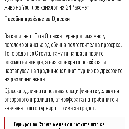
живо на YouTube каналот на 24Ракомет.
Посебно враќање за Ојлески
За капитенот Гоце Ојлески турнирот има многу
поголемо значење од обична подготвителна проверка.
Тој е роден во Струга, таму ги направи првите
ракометни чекори, а низ кариерата повеќепати
настапувал на традиционалниот турнир во дресовите
на различни екипи.
Ојлески одлично ги познава специфичните услови на
отвореното игралиште, атмосферата на трибините и
значењето што турнирот го има за градот.
„Турнирот во Струга е еден од ретките што се