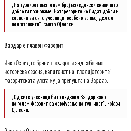
„На турнирот има голем број македонски екипи што
добро ги познаваме. Натпреварите ќе бидат добри и
корисни за сите учесници, особено во овој дел од
подготовките“, смета Ојлески.
Вардар е главен фаворит
Иако Охрид го брани трофејот и зад себе има
историска сезона, капитенот на „гладијаторите“
фаворитската улога му ја препушта на Вардар.
„Од сите учесници би го издвоил Вардар како
најголем фаворит за освојување на турнирот“, изјави
Ојлески.
Вардар и Охрид се наоѓаат во различни групи, па