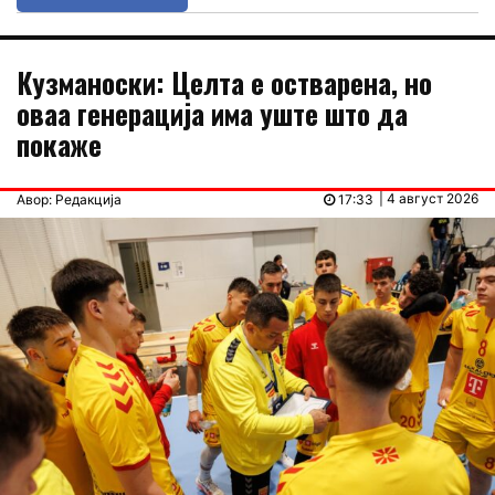
Кузманоски: Целта е остварена, но
оваа генерација има уште што да
покаже
| 4 август 2026
Авор: Редакција
17:33