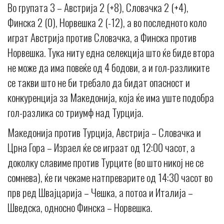
Во групата 3 – Австрија 2 (+8), Словачка 2 (+4),
Финска 2 (0), Норвешка 2 (-12), а во последното коло
играт Австрија против Словачка, а Финска против
Норвешка. Тука ниту една селекција што ќе биде втора
не може да има повеќе од 4 бодови, а и гол-разликите
се такви што не би требало да бидат опасност и
конкуренција за Македонија, која ќе има уште подобра
гол-разлика со триумф над Турција.
Македонија против Турција, Австрија – Словачка и
Црна Гора – Израел ќе се играат од 12:00 часот, а
доколку славиме против Турците (во што никој не се
сомнева), ќе ги чекаме натпреварите од 14:30 часот во
прв ред Швајцарија – Чешка, а потоа и Италија –
Шведска, односно Финска – Норвешка.