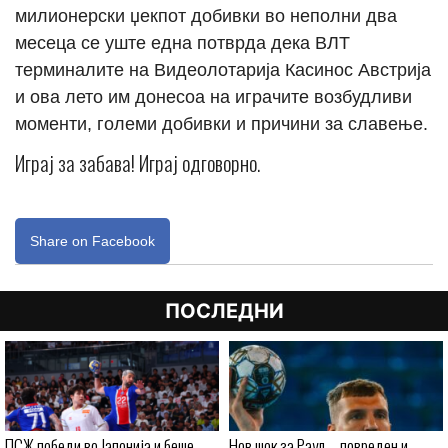
милионерски џекпот добивки во неполни два
месеца се уште една потврда дека ВЛТ
терминалите на Видеолотарија Касинос Австрија
и ова лето им донесоа на играчите возбудливи
моменти, големи добивки и причини за славење.
Играј за забава! Играј одговорно.
Share on Facebook
ПОСЛЕДНИ
ПСЖ победи во Јапонија и беше
Нов шок за Раул – повреден и