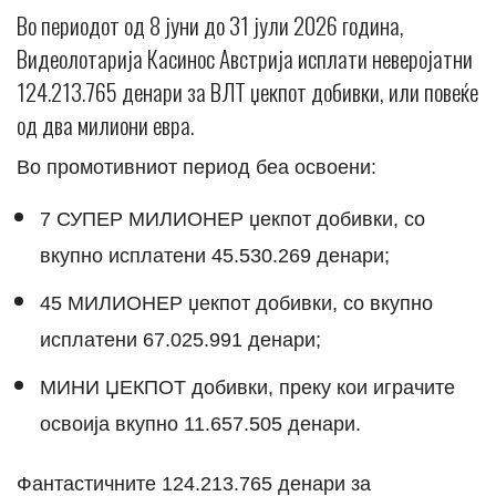
Во периодот од 8 јуни до 31 јули 2026 година,
Видеолотарија Касинос Австрија исплати неверојатни
124.213.765 денари за ВЛТ џекпот добивки, или повеќе
од два милиони евра.
Во промотивниот период беа освоени:
7 СУПЕР МИЛИОНЕР џекпот добивки, со
вкупно исплатени 45.530.269 денари;
45 МИЛИОНЕР џекпот добивки, со вкупно
исплатени 67.025.991 денари;
МИНИ ЏЕКПОТ добивки, преку кои играчите
освоија вкупно 11.657.505 денари.
Фантастичните 124.213.765 денари за