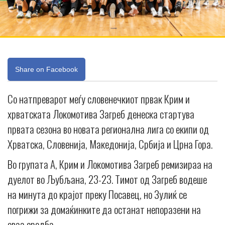
Share on Facebook
Со натпреварот меѓу словенечкиот првак Крим и
хрватската Локомотива Загреб денеска стартува
првата сезона во новата регионална лига со екипи од
Хрватска, Словенија, Македонија, Србија и Црна Гора.
Во групата А, Крим и Локомотива Загреб ремизираа на
дуелот во Љубљана, 23-23. Тимот од Загреб водеше
на минута до крајот преку Посавец, но Зулиќ се
погрижи за домаќинките да останат непоразени на
оваа средба.