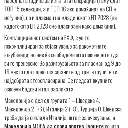
наредната година за истатата генерација (таму одат
ТОП 15 селекции, а и ТОП 16 ако домаќинот на СП е
меѓу нив), но и пласман на младинското ЕП 2028 (на
кадетското ЕП 2028 сме пласирани како домаќини).
Комплицираниот систем на ЕХФ, е уште
покомплициран за објаснување за ракометните
вљубеници, но ние ќе се обидеме што поконкретно да
ви го пренесеме. Во разигрувањето за пласман од 9 до
16 место одат првопласираните од трите групи, но и
најдобрата второпласирана. Се гледаат вкупните
освоени бодови и гол-разликата.
Македонија е дел од групата 1 – Шведска 4,
Македонија 2 (+6), Италија 2 (+8), Турција 0. Шведска
треба да ја совлада Италија, што е за очекување, а
Македонија МОРА да слави против Турците
со што