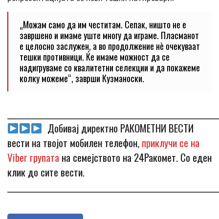
„Можам само да им честитам. Сепак, ништо не е
завршено и имаме уште многу да играме. Пласманот
е целосно заслужен, а во продолжение нè очекуваат
тешки противници. Ќе имаме можност да се
надигруваме со квалитетни селекции и да покажеме
колку можеме“, заврши Кузманоски.
_____________________________________________________________
Добивај директно РАКОМЕТНИ ВЕСТИ
вести на твојот мобилен телефон,
приклучи се на
Viber групата
на семејството на 24Ракомет. Со еден
клик до сите вести.
_____________________________________________________________