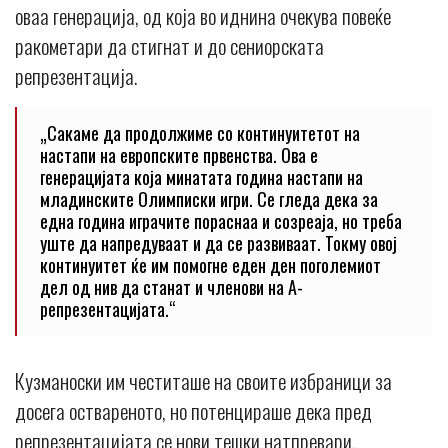
оваа генерација, од која во иднина очекува повеќе
ракометари да стигнат и до сениорската
репрезентација.
„Сакаме да продолжиме со континуитетот на
настапи на европските првенства. Ова е
генерацијата која минатата година настапи на
младинските Олимписки игри. Се гледа дека за
една година играчите пораснаа и созреаја, но треба
уште да напредуваат и да се развиваат. Токму овој
континуитет ќе им помогне еден ден поголемиот
дел од нив да станат и членови на А-
репрезентацијата.“
Кузманоски им честиташе на своите избраници за
досега оствареното, но потенцираше дека пред
репрезентацијата се нови тешки натпревари.