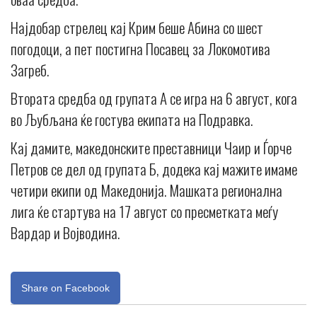
Најдобар стрелец кај Крим беше Абина со шест
погодоци, а пет постигна Посавец за Локомотива
Загреб.
Втората средба од групата А се игра на 6 август, кога
во Љубљана ќе гостува екипата на Подравка.
Кај дамите, македонските преставници Чаир и Ѓорче
Петров се дел од групата Б, додека кај мажите имаме
четири екипи од Македонија. Машката регионална
лига ќе стартува на 17 август со пресметката меѓу
Вардар и Војводина.
Share on Facebook