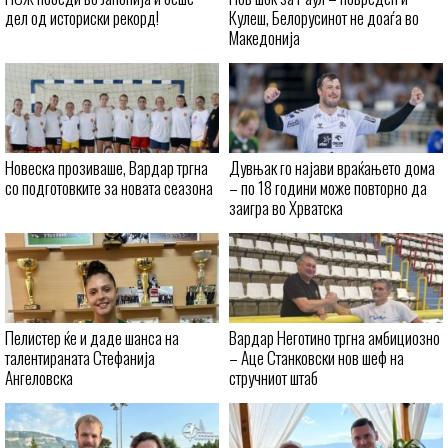
дел од историски рекорд!
Кулеш, Белорусинот не доаѓа во
Македонија
Новеска прозиваше, Вардар тргна
Дувњак го најави враќањето дома
со подготовките за новата сеазона
– по 18 години може повторно да
заигра во Хрватска
Пелистер ќе и даде шанса на
Вардар Неготино тргна амбициозно
талентираната Стефанија
– Аце Станковски нов шеф на
Ангеловска
стручниот штаб