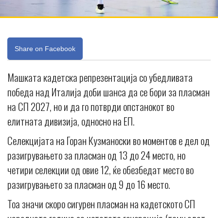
Share on Facebook
Машката кадетска репрезентација со убедливата
победа над Италија доби шанса да се бори за пласман
на СП 2027, но и да го потврди опстанокот во
елитната дивизија, односно на ЕП.
Селекцијата на Горан Кузманоски во моментов е дел од
разигрувањето за пласман од 13 до 24 место, но
четири селекции од овие 12, ќе обезбедат место во
разигрувањето за пласман од 9 до 16 место.
Тоа значи скоро сигурен пласман на кадетското СП