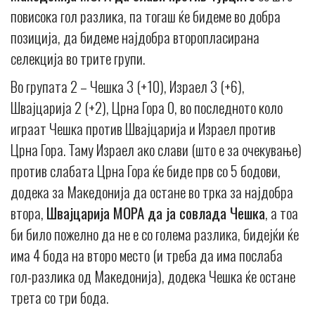
повисока гол разлика, па тогаш ќе бидеме во добра
позиција, да бидеме најдобра второпласирана
селекција во трите групи.
Во групата 2 – Чешка 3 (+10), Израел 3 (+6),
Швајцарија 2 (+2), Црна Гора 0, во последното коло
играат Чешка против Швајцарија и Израел против
Црна Гора. Таму Израел ако слави (што е за очекување)
против слабата Црна Гора ќе биде прв со 5 бодови,
додека за Македонија да остане во трка за најдобра
втора,
Швајцарија МОРА да ја совлада Чешка
, а тоа
би било пожелно да не е со голема разлика, бидејќи ќе
има 4 бода на второ место (и треба да има послаба
гол-разлика од Македонија), додека Чешка ќе остане
трета со три бода.