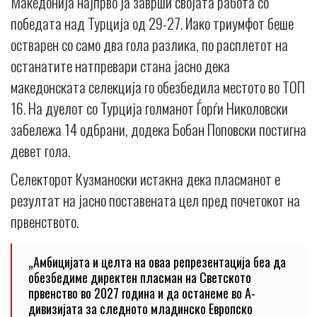
Македонија најпрво ја заврши својата работа со
победата над Турција од 29-27. Иако триумфот беше
остварен со само два гола разлика, по расплетот на
останатите натпревари стана јасно дека
македонската селекција го обезбедила местото во ТОП
16. На дуелот со Турција голманот Ѓорѓи Николовски
забележа 14 одбрани, додека Бобан Поповски постигна
девет гола.
Селекторот Кузманоски истакна дека пласманот е
резултат на јасно поставената цел пред почетокот на
првенството.
„Амбицијата и целта на оваа репрезентација беа да
обезбедиме директен пласман на Светското
првенство во 2027 година и да останеме во А-
дивизијата за следното младинско Европско