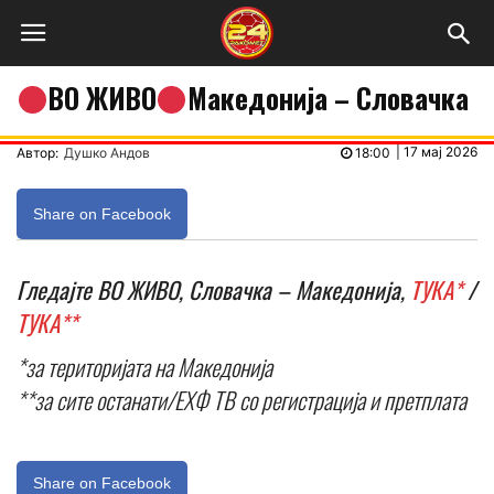
ВО ЖИВО
Македонија – Словачка
|
17 мај 2026
Автор:
Душко Андов
18:00
Share on Facebook
Гледајте ВО ЖИВО, Словачка – Македонија,
ТУКА*
/
ТУКА**
*за територијата на Македонија
**за сите останати/
ЕХФ ТВ со регистрација и претплата
Share on Facebook