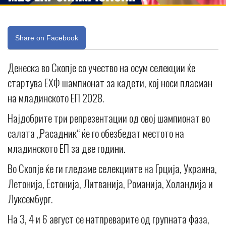
Share on Facebook
Денеска во Скопје со учество на осум селекции ќе
стартува ЕХФ шампионат за кадети, кој носи пласман
на младинското ЕП 2028.
Најдобрите три репрезентации од овој шампионат во
салата „Расадник“ ќе го обезбедат местото на
младинското ЕП за две години.
Во Скопје ќе ги гледаме селекциите на Грција, Украина,
Летонија, Естонија, Литванија, Романија, Холандија и
Луксембург.
На 3, 4 и 6 август се натпреварите од групната фаза,