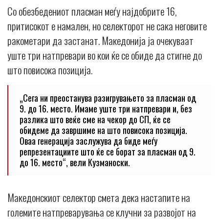
Со обезбедениот пласман меѓу најдобрите 16,
притисокот е намален, но селекторот не сака неговите
ракометари да застанат. Македонија ја очекуваат
уште три натпревари во кои ќе се обиде да стигне до
што повисока позиција.
„Сега ни преостанува разигрувањето за пласман од
9. до 16. место. Имаме уште три натпревари и, без
разлика што веќе сме на чекор до СП, ќе се
обидеме да завршиме на што повисока позиција.
Оваа генерација заслужува да биде меѓу
репрезентациите што ќе се борат за пласман од 9.
до 16. место“, вели Кузманоски.
Македонскиот селектор смета дека настапите на
големите натпреварувања се клучни за развојот на