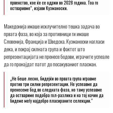
првенство, кое ќе се одржи во 2028 година. Тоа го
остваривме“, изјави Кузманоски.
Македонија имаше исклучително тешка задача во
првата фаза, во која за противници ги имаше
Словенија, Франција и Шведска. Кузманоски нагласи
дека, и покрај силната група и фактот што
репрезентацијата не пренесе бодови, играчите успеале
да го пронајдат патот до посакуваниот пласман.
„Не беше лесно, бидејќи во првата група игравме
против три силни репрезентации. Не успеавме да
пренесеме бод во следната фаза, но таму успеавме
да оствариме подобра гол-разлика и на тој начин да
бидеме меѓу најдобро пласираните селекции.“