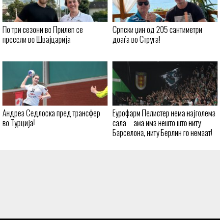
По три сезони во Прилеп се
Српски џин од 205 сантиметри
пресели во Швајцарија
доаѓа во Струга!
Андреа Седлоска пред трансфер
Еурофарм Пелистер нема најголема
во Турција!
сала – ама има нешто што ниту
Барселона, ниту Берлин го немаат!