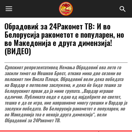
Обрадовиќ за 24Ракомет ТВ: И во
Белорусија ракометот е популарен, но
во Македонија е друга димензија!
(ВИДЕО)
Српскиот репрезентативец Немања Обрадовиќ ова лето го
засили тимот на Мешков Брест, откако мина две сезони во
полскиот тим Висла Плоцк. Обрадовиќ вели дека победата
на Вардар е потполно заслужена, и дека ќе биде тешко за
белорускиот првак да ја мине групата. „Вардар играше
одлично. Публиката овде е една од најдобрите во светот,
тешко е да се игра, ние направивме многу грешки и Вардар ја
заслужи победата. Во Белорусија ракометот е популарен, но
во Македонија тоа е некоја друга димензија“, вели
Обрадовиќ за 24Ракомет ТВ.