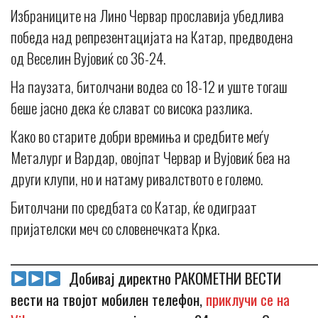
Избраниците на Лино Червар прославија убедлива
победа над репрезентацијата на Катар, предводена
од Веселин Вујовиќ со 36-24.
На паузата, битолчани водеа со 18-12 и уште тогаш
беше јасно дека ќе слават со висока разлика.
Како во старите добри времиња и средбите меѓу
Металург и Вардар, овојпат Червар и Вујовиќ беа на
други клупи, но и натаму ривалството е големо.
Битолчани по средбата со Катар, ќе одиграат
пријателски меч со словенечката Крка.
_____________________________________________________________
Добивај директно РАКОМЕТНИ ВЕСТИ
вести на твојот мобилен телефон,
приклучи се на