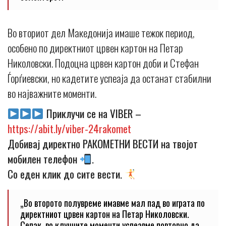
Во вториот дел Македонија имаше тежок период,
особено по директниот црвен картон на Петар
Николовски. Подоцна црвен картон доби и Стефан
Ѓорѓиевски, но кадетите успеаја да останат стабилни
во најважните моменти.
Приклучи се на VIBER –
https://abit.ly/viber-24rakomet
Добивај директно РАКОМЕТНИ ВЕСТИ на твојот
мобилен телефон
.
Со еден клик до сите вести.
„Во второто полувреме имавме мал пад во играта по
директниот црвен картон на Петар Николовски.
Сепак, во клучните моменти успеавме повторно да