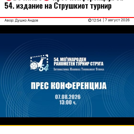
54. издание на Струшкиот турнир
| 7 август 2026
Авор: Душко Андов
12:54