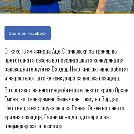
Share on Facebook
Откако го ангажираа Аце Станковски за тренер во
претстојната сезона во прволигашката конкуренција,
раководните луѓе на Вардар Неготино активно работат
и на ростерот што ќе конкурира за висока позиција.
Во составот на неготинци ќе игра и левото крило Орхан
Емини, кој своевремено беше член токму на Вардар
Неготино, а настапуваше и за Риниа. Освен на левата
крилна позиција, Емини може да одговори и на
плејмејкерската позиција.