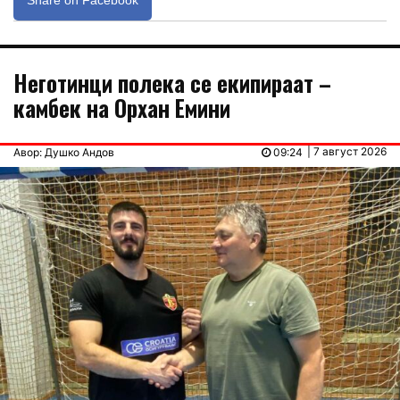
Неготинци полека се екипираат –
камбек на Орхан Емини
| 7 август 2026
Авор: Душко Андов
09:24