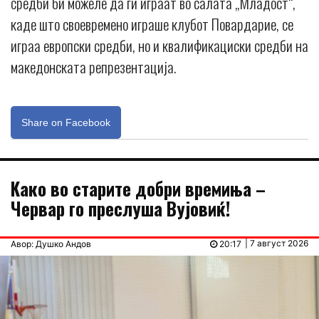
средби би можеле да ги играат во салата „Младост“,
каде што своевремено играше клубот Повардарие, се
играа европски средби, но и квалификациски средби на
македонската репрезентација.
Share on Facebook
Kaко во старите добри времиња –
Червар го преслуша Вујовиќ!
| 7 август 2026
Авор: Душко Андов
20:17