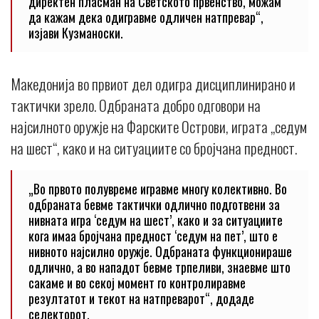
директен пласман на Светското првенство, можам
да кажам дека одигравме одличен натпревар“,
изјави Кузманоски.
Македонија во првиот дел одигра дисциплинирано и
тактички зрело. Одбраната добро одговори на
најсилното оружје на Фарските Острови, играта „седум
на шест“, како и на ситуациите со бројчана предност.
„Во првото полувреме игравме многу колективно. Во
одбраната бевме тактички одлично подготвени за
нивната игра ‘седум на шест’, како и за ситуациите
кога имаа бројчана предност ‘седум на пет’, што е
нивното најсилно оружје. Одбраната функционираше
одлично, а во нападот бевме трпеливи, знаевме што
сакаме и во секој момент го контролиравме
резултатот и текот на натпреварот“, додаде
селекторот.