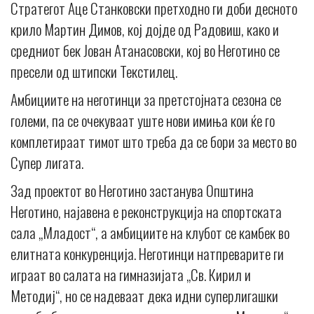
Стратегот Аце Станковски претходно ги доби десното
крило Мартин Димов, кој дојде од Радовиш, како и
средниот бек Јован Атанасовски, кој во Неготино се
пресели од штипски Текстилец.
Амбициите на неготинци за претстојната сезона се
големи, па се очекуваат уште нови имиња кои ќе го
комплетираат тимот што треба да се бори за место во
Супер лигата.
Зад проектот во Неготино застанува Општина
Неготино, најавена е реконструкција на спортската
сала „Младост“, а амбициите на клубот се камбек во
елитната конкуренција. Неготинци натпреварите ги
играат во салата на гимназијата „Св. Кирил и
Методиј“, но се надеваат дека идни суперлигашки