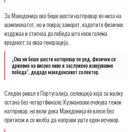
За Македонија ова беше шести натпревар во низа на
шампионатот, но и покрај заморот, кадетите физички
издржаа и стигнаа до победа што носи голема
вредност за оваа генерација.
„Ова ни беше шести натпревар по ред, физички се
држевме на високо ниво и заслужено извојувавме
победа“, додаде македонскиот селектор.
Следен ривал е Португалија, селекција која за малку
остана без четвртфинале. Кузманоски очекува тежок
натпревар, но вели дека Македонија ќе влезе без
притисок и со желба да направи уште еден исчекор.