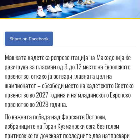
Share on Facebook
Машката кадетска репрезентација на Македонија ќе
разигрува за пласман од 9 до 12 место на Европското
првенство, откако ја оствари главната цел на
шампионатот – обезбеди место на кадетското Светско
првенство во 2027 година и на младинското Европско
првенство во 2028 година.
По важната победа над Фарските Острови,
избраниците на Горан Кузманоски сега без голем
притисок ќе ги дочекаат последните два натпревари