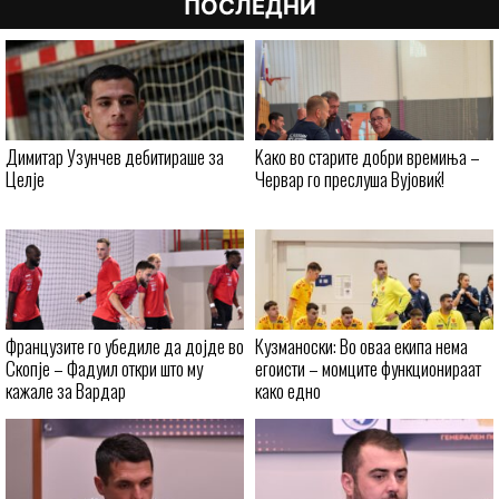
ПОСЛЕДНИ
Димитар Узунчев дебитираше за
Kaко во старите добри времиња –
Целје
Червар го преслуша Вујовиќ!
Французите го убедиле да дојде во
Кузманоски: Во оваа екипа нема
Скопје – Фадуил откри што му
егоисти – момците функционираат
кажале за Вардар
како едно