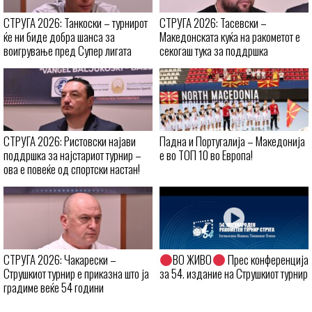
СТРУГА 2026: Танкоски – турнирот
СТРУГА 2026: Тасевски –
ќе ни биде добра шанса за
Македонската куќа на ракометот е
воигрување пред Супер лигата
секогаш тука за поддршка
СТРУГА 2026: Ристовски најави
Падна и Португалија – Македонија
поддршка за најстариот турнир –
е во ТОП 10 во Европа!
ова е повеќе од спортски настан!
СТРУГА 2026: Чакарески –
ВО ЖИВО
Прес конференција
Струшкиот турнир е приказна што ја
за 54. издание на Струшкиот турнир
градиме веќе 54 години