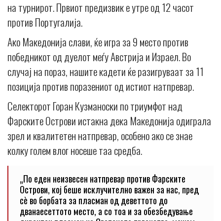
на турнирот. Првиот предизвик е утре од 12 часот
против Португалија.
Ако Македонија слави, ќе игра за 9 место против
победникот од дуелот меѓу Австрија и Израел. Во
случај на пораз, нашите кадети ќе разигруваат за 11
позиција против поразениот од истиот натпревар.
Селекторот Горан Кузманоски по триумфот над
Фарските Острови истакна дека Македонија одиграла
зрел и квалитетен натпревар, особено ако се знае
колку голем влог носеше таа средба.
„По еден неизвесен натпревар против Фарските
Острови, кој беше исклучително важен за нас, пред
сè во борбата за пласман од деветтото до
дванаесеттото место, а со тоа и за обезбедување