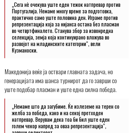
„Сега нè очекува уште еден тежок натпревар против
Португалија. Немаме многу време за подготовка,
практично само уште половина ден. Играме против
репрезентација која за нијанса остана без пласман
во четвртфиналето. Станува збор за извонредна
селекција, земја која континуирано вложува во
развојот на младинските категории“, вели
Кузманоски.
Македонија веќе ја оствари главната задача, но
генерацијата има шанса турнирот да го заврши со
уште подобар пласман и уште една силна победа.
„Немаме што да загубиме. Ќе излеземе на терен со
желба за победа, како и на секој претходен
натпревар. Верувам дека тоа би бил уште еден
голем чекор напред за оваа репрезентација“,
заврши селекторот.