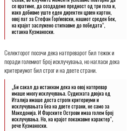
се вратиме, да создадеме предност од три гола и,
иако добивме уште еден директен црвен картон,
овој пат за Стефан Ѓорѓиевски, нашиот среден бек,
на крајот заслужено стигнавме до победата“,
истакна Кузманоски.
Селекторот посочи дека натпреварот бил тежок и
поради големиот број исклучувања, но нагласи дека
критериумот бил строг и на двете страни.
„Би сакал да истакнам дека на овој натпревар
имаше многу исклучувања. Судиската двојка од
Италија имаше доста строги критериуми и
исклучувањата беа на двете страни, не само за
Македонија. И Фарските Острови имаа голем број
исклучувања. Но, на крајот покажавме карактер“,
рече Кузманоски.