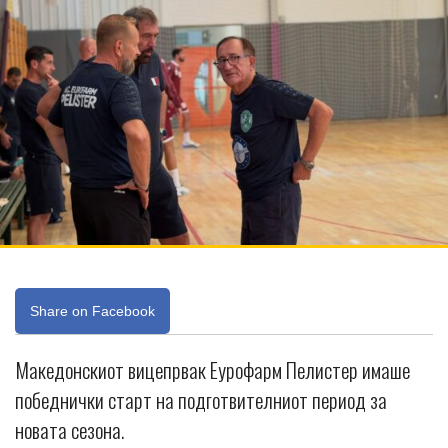
Share on Facebook
Македонскиот вицепрвак Еурофарм Пелистер имаше
победнички старт на подготвителниот период за
новата сезона.