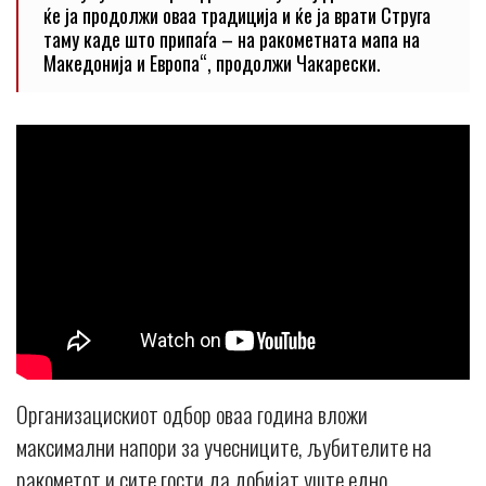
ќе ја продолжи оваа традиција и ќе ја врати Струга
таму каде што припаѓа – на ракометната мапа на
Македонија и Европа“, продолжи Чакарески.
Организацискиот одбор оваа година вложи
максимални напори за учесниците, љубителите на
ракометот и сите гости да добијат уште едно