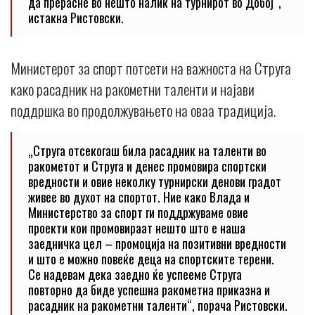
да прерасне во нешто налик на турнирот во Добој“,
истакна Ристовски.
Министерот за спорт потсети на важноста на Струга
како расадник на ракометни таленти и најави
поддршка во продолжувањето на оваа традиција.
„Струга отсекогаш била расадник на таленти во
ракометот и Струга и денес промовира спортски
вредности и овие неколку турнирски денови градот
живее во духот на спортот. Ние како Влада и
Министерство за спорт ги поддржуваме овие
проекти кои промовираат нешто што е наша
заедничка цел – промоција на позитивни вредности
и што е можно повеќе деца на спортските терени.
Се надевам дека заедно ќе успееме Струга
повторно да биде успешна ракометна приказна и
расадник на ракометни таленти“, порача Ристовски.