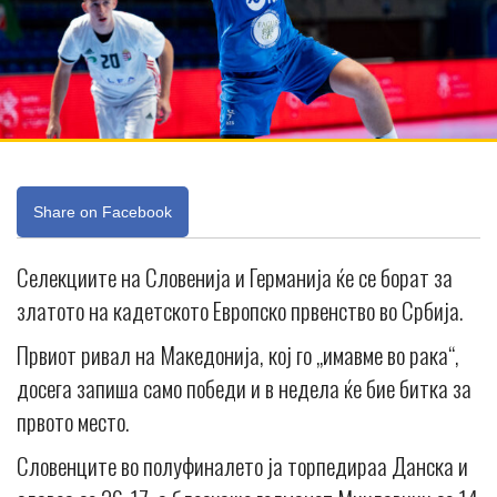
Share on Facebook
Селекциите на Словенија и Германија ќе се борат за
златото на кадетското Европско првенство во Србија.
Првиот ривал на Македонија, кој го „имавме во рака“,
досега запиша само победи и в недела ќе бие битка за
првото место.
Словенците во полуфиналето ја торпедираа Данска и