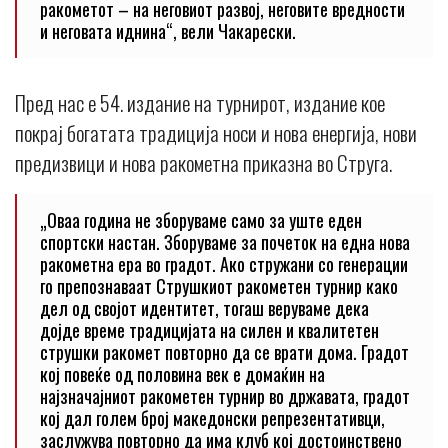
ракометот – на неговиот развој, неговите вредности
и неговата иднина“, вели Чакарески.
Пред нас е 54. издание на турнирот, издание кое
покрај богатата традиција носи и нова енергија, нови
предизвици и нова ракометна приказна во Струга.
„Оваа година не зборуваме само за уште еден
спортски настан. Зборуваме за почеток на една нова
ракометна ера во градот. Ако стружани со генерации
го препознаваат Струшкиот ракометен турнир како
дел од својот идентитет, тогаш веруваме дека
дојде време традицијата на силен и квалитетен
струшки ракомет повторно да се врати дома. Градот
кој повеќе од половина век е домаќин на
најзначајниот ракометен турнир во државата, градот
кој дал голем број македонски репрезентативци,
заслужува повторно да има клуб кој достоинствено