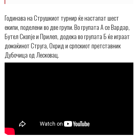
Годинава на Струшкиот турнир ќе настапат шест
екипи, поделени во две групи. Во групата А се Вардар,
Бутел Скопје и Прилеп, додека во групата Б ќе играат
домаќинот Струга, Охрид и српскиот претставник
Дубочица од Лесковац.