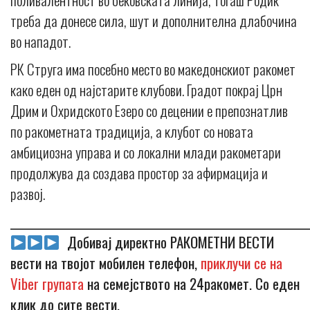
треба да донесе сила, шут и дополнителна длабочина
во нападот.
РК Струга има посебно место во македонскиот ракомет
како еден од најстарите клубови. Градот покрај Црн
Дрим и Охридското Езеро со децении е препознатлив
по ракометната традиција, а клубот со новата
амбициозна управа и со локални млади ракометари
продолжува да создава простор за афирмација и
развој.
_____________________________________________________________
Добивај директно РАКОМЕТНИ ВЕСТИ
вести на твојот мобилен телефон,
приклучи се на
Viber групата
на семејството на 24ракомет. Со еден
клик до сите вести.