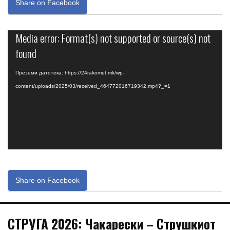
Share on Facebook
Media error: Format(s) not supported or source(s) not
Видео
плејер
found
Преземи датотека: https://24rakomet.mk/wp-
content/uploads/2025/03/received_464772016719342.mp4?_=1
Share on Facebook
СТРУГА 2026: Чакарески – Струшкиот