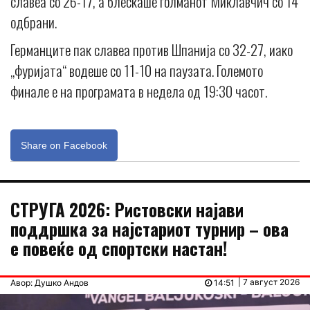
славеа со 26-17, а блескаше голманот Миклавчич со 14
одбрани.
Германците пак славеа против Шпанија со 32-27, иако
„фуријата“ водеше со 11-10 на паузата. Големото
финале е на програмата в недела од 19:30 часот.
Share on Facebook
СТРУГА 2026: Ристовски најави
поддршка за најстариот турнир – ова
е повеќе од спортски настан!
| 7 август 2026
Авор: Душко Андов
14:51