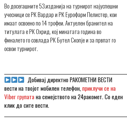
Во досегашните 53.изданија на турнирот најуспешни
учесници се РК Вардар и РК Еурофарм Пелистер, кои
имаат освоено по 14 трофеи. Актуелен бранител на
титулата е РК Охрид, кој минатата година во
финалето го совлада РК Бутел Скопје и за првпат го
освои турнирот.
_____________________________________________________________
Добивај директно РАКОМЕТНИ ВЕСТИ
вести на твојот мобилен телефон,
приклучи се на
Viber групата
на семејството на 24ракомет. Со еден
клик до сите вести.
_____________________________________________________________