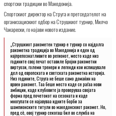
спортски традиции во Македонија.
Спортскиот директор на Струга и претседателот на
организацискиот одбор на Струшкиот турнир, Милчо
Чакарески, го најави новото издание.
„Струшкиот ракометен турнир е турнир со најдолга
ракометна традиција во Македонија и еден од
најпрепознатливите во регионот, место каде низ
годините свој печат оставиле бројни ракометни
виртуози, големи тренери и легенди кои испишувале
дел од европската и светската ракометна историја.
Низ годините, Струга не беше само домаќин на
врвен ракомет. Таа беше место каде се раѓаа нови
амбиции, каде клубовите ја проверуваа својата
форма пред почетокот на сезоната и каде
многупати се најавуваа идните борби за
шампионските титули во македонскиот ракомет. Но,
пред сè, овој турнир секогаш бил во служба на