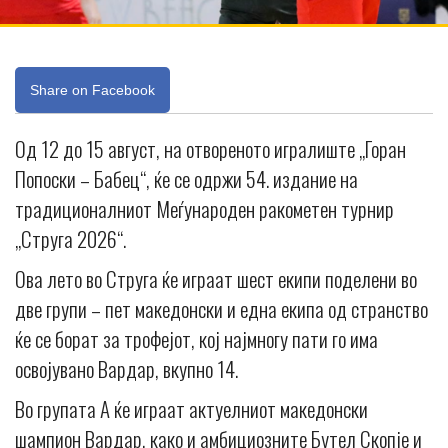
Share on Facebook
Од 12 до 15 август, на отвореното игралиште „Горан
Попоски – Бабец“, ќе се одржи 54. издание на
традиционалниот Меѓународен ракометен турнир
„Струга 2026“.
Ова лето во Струга ќе играат шест екипи поделени во
две групи – пет македонски и една екипа од странство
ќе се борат за трофејот, кој најмногу пати го има
освојувано Вардар, вкупно 14.
Во групата А ќе играат актуелниот македонски
шампион Вардар, како и амбициозните Бутел Скопје и