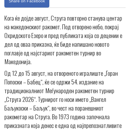
Share on Facebook
Кога ќе дојде август, Струга повторно станува центар
на македонскиот ракомет. Под отворено небо, покрај
Охридското Езеро и пред публиката која со децении е
дел од оваа приказна, ќе биде напишано новото
поглавје од најстариот ракометен турнир во
Македонија.
Од 12 до 15 август, на отвореното игралиште „Горан
Попоски – Бабец“, ќе се одржи 54. издание на
традиционалниот Меѓународен ракометен турнир
„Струга 2026“. Турнирот го носи името „Вангел
Баљукоски – Баљук“, во чест на поранешниот
ракометар на Струга. Во 1973 година започнала
приказната која денес е една од најпрепознатливите