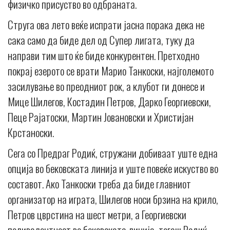
физичко присуство во одбраната.
Струга ова лето веќе испрати јасна порака дека не
сака само да биде дел од Супер лигата, туку да
направи тим што ќе биде конкурентен. Претходно
покрај езерото се врати Марио Танкоски, најголемото
засилување во преодниот рок, а клубот ги донесе и
Мице Шилегов, Костадин Петров, Дарко Георгиевски,
Пеце Рајатоски, Мартин Јовановски и Христијан
Крстаноски.
Сега со Предраг Родиќ, стружани добиваат уште една
опција во бековската линија и уште повеќе искуство во
составот. Ако Танкоски треба да биде главниот
организатор на играта, Шилегов носи брзина на крило,
Петров цврстина на шест метри, а Георгиевски
поливалентност во бековската линија, тогаш Родиќ