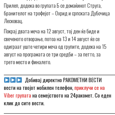
Прилеп, додека во групата Б се домаќинот Струга,
бранителот на трофејот – Охрид и српската Дубочица
Лесковац.
Покрај двата меча на 12 август, тој ден ќе биде и
свеченото отворање, потоа на 13 и 14 август ќе се
одиграат уште четири меча од групите, додека на 15
август на програмата се три средби – за петто, за
трето место и финалето.
_____________________________________________________________
Добивај директно РАКОМЕТНИ ВЕСТИ
вести на твојот мобилен телефон,
приклучи се на
Viber групата
на семејството на 24ракомет. Со еден
клик до сите вести.
_____________________________________________________________