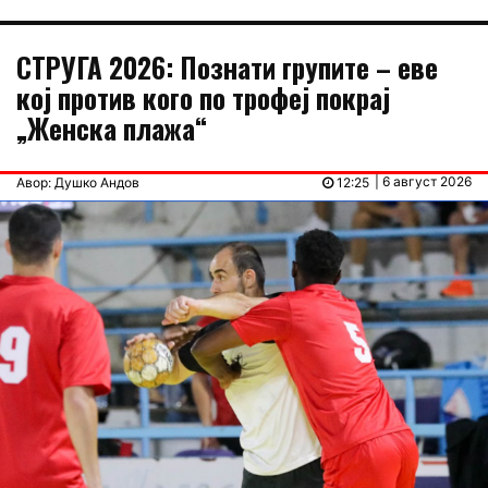
СТРУГА 2026: Познати групите – еве
кој против кого по трофеј покрај
„Женска плажа“
| 6 август 2026
Авор: Душко Андов
12:25