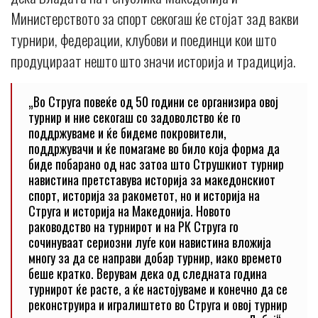
Министерството за спорт секогаш ќе стојат зад вакви
турнири, федерации, клубови и поединци кои што
продуцираат нешто што значи историја и традиција.
„Во Струга повеќе од 50 години се организира овој
турнир и ние секогаш со задоволство ќе го
поддржуваме и ќе бидеме покровители,
поддржувачи и ќе помагаме во било која форма да
биде побарано од нас затоа што Струшкиот турнир
навистина претставува историја за македонскиот
спорт, историја за ракометот, но и историја на
Струга и историја на Македонија. Новото
раководство на турнирот и на РК Струга го
сочинуваат сериозни луѓе кои навистина вложија
многу за да се направи добар турнир, иако времето
беше кратко. Верувам дека од следната година
турнирот ќе расте, а ќе настојуваме и конечно да се
реконструира и игралиштето во Струга и овој турнир