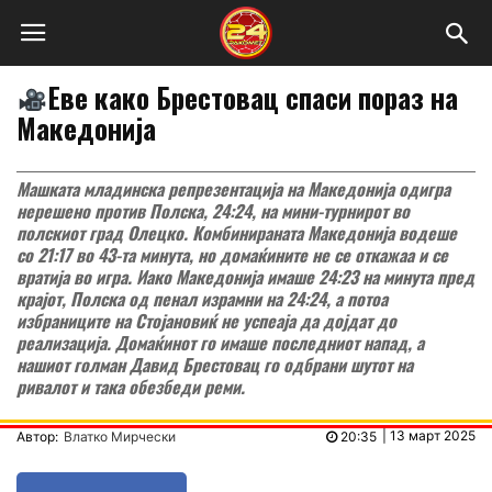
Еве како Брестовац спаси пораз на
Македонија
Машката младинска репрезентација на Македонија одигра
нерешено против Полска, 24:24, на мини-турнирот во
полскиот град Олецко. Комбинираната Македонија водеше
со 21:17 во 43-та минута, но домаќините не се откажаа и се
вратија во игра. Иако Македонија имаше 24:23 на минута пред
крајот, Полска од пенал израмни на 24:24, а потоа
избраниците на Стојановиќ не успеаја да дојдат до
реализација. Домаќинот го имаше последниот напад, а
нашиот голман Давид Брестовац го одбрани шутот на
ривалот и така обезбеди реми.
|
13 март 2025
Автор:
Влатко Мирчески
20:35