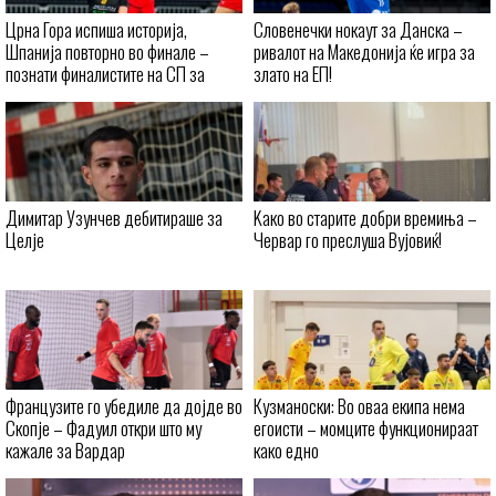
Црна Гора испиша историја,
Словенечки нокаут за Данска –
Шпанија повторно во финале –
ривалот на Македонија ќе игра за
познати финалистите на СП за
злато на ЕП!
кадетки
Димитар Узунчев дебитираше за
Kaко во старите добри времиња –
Целје
Червар го преслуша Вујовиќ!
Французите го убедиле да дојде во
Кузманоски: Во оваа екипа нема
Скопје – Фадуил откри што му
егоисти – момците функционираат
кажале за Вардар
како едно