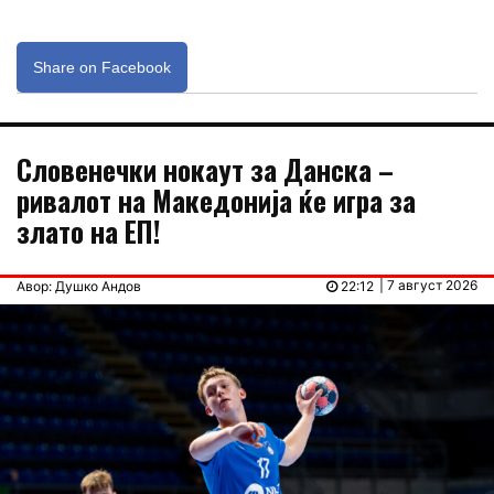
Share on Facebook
Словенечки нокаут за Данска –
ривалот на Македонија ќе игра за
злато на ЕП!
| 7 август 2026
Авор: Душко Андов
22:12