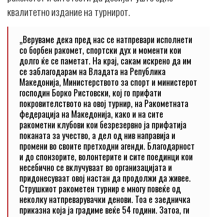
квалитетно издание на турнирот.
„Веруваме дека пред нас се натпревари исполнети
со борбен ракомет, спортски дух и моменти кои
долго ќе се паметат. На крај, сакам искрено да им
се заблагодарам на Владата на Република
Македонија, Министерството за спорт и министерот
господин Борко Ристовски, кој го прифати
покровителството на овој турнир, на Ракометната
федерација на Македонија, како и на сите
ракометни клубови кои безрезервно ја прифатија
поканата за учество, а дел од нив направија и
промени во своите претходни агенди. Благодарност
и до спонзорите, волонтерите и сите поединци кои
несебично се вклучуваат во организацијата и
придонесуваат овој настан да продолжи да живее.
Струшкиот ракометен турнир е многу повеќе од
неколку натпреварувачки денови. Тоа е заедничка
приказна која ја градиме веќе 54 години. Затоа, ги