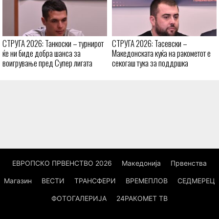
СТРУГА 2026: Танкоски – турнирот
СТРУГА 2026: Тасевски –
ќе ни биде добра шанса за
Македонската куќа на ракометот е
воигрување пред Супер лигата
секогаш тука за поддршка
ЕВРОПСКО ПРВЕНСТВО 2026
Македонија
Првенства
Магазин
ВЕСТИ
ТРАНСФЕРИ
ВРЕМЕПЛОВ
СЕДМЕРЕЦ
ФОТОГАЛЕРИЈА
24РАКОМЕТ ТВ