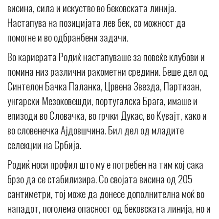
висина, сила и искуство во бековската линија.
Настапува на позицијата лев бек, со можност да
помогне и во одбранбени задачи.
Во кариерата Родиќ настапуваше за повеќе клубови и
помина низ различни ракометни средини. Беше дел од
Синтелон Бачка Паланка, Црвена Звезда, Партизан,
унгарски Мезоковешди, португалска Брага, имаше и
епизоди во Словачка, во грчки Дукас, во Кувајт, како и
во словенечка Ајдовшчина. Бил дел од младите
селекции на Србија.
Родиќ носи профил што му е потребен на тим кој сака
брзо да се стабилизира. Со својата висина од 205
сантиметри, тој може да донесе дополнителна моќ во
нападот, поголема опасност од бековската линија, но и