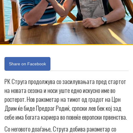
Share on Facebook
РК Струга продолжува со засилувањата пред стартот
на новата сезона и носи уште едно искусно име во
ростерот. Нов ракометар на тимот од градот на Црн
Дрим ќе биде Предраг Родиќ, српски лев бек кој зад
себе има богата кариера во повеќе европски првенства.
Со неговото доаѓање, Струга добива ракометар со