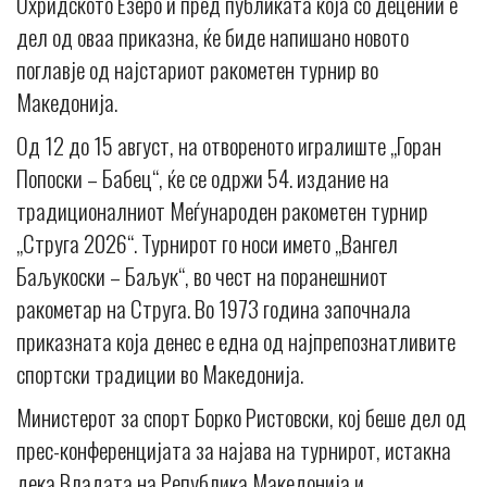
Охридското Езеро и пред публиката која со децении е
дел од оваа приказна, ќе биде напишано новото
поглавје од најстариот ракометен турнир во
Македонија.
Од 12 до 15 август, на отвореното игралиште „Горан
Попоски – Бабец“, ќе се одржи 54. издание на
традиционалниот Меѓународен ракометен турнир
„Струга 2026“. Турнирот го носи името „Вангел
Баљукоски – Баљук“, во чест на поранешниот
ракометар на Струга. Во 1973 година започнала
приказната која денес е една од најпрепознатливите
спортски традиции во Македонија.
Министерот за спорт Борко Ристовски, кој беше дел од
прес-конференцијата за најава на турнирот, истакна
дека Владата на Република Македонија и