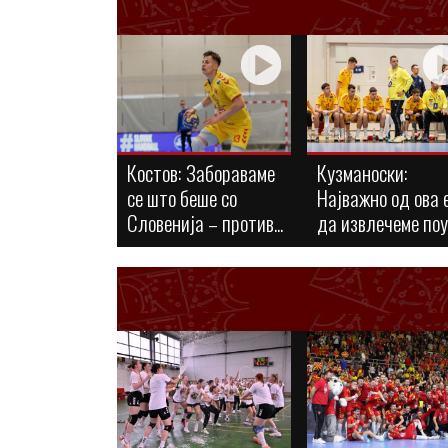
Костов: Забораваме
Кузманоски:
се што беше со
Најважно од ова 
Словенија – против...
да извлечеме по