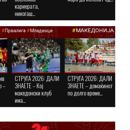
кариерата,
никогаш...
#
МАКЕДОНИЈА
а
#
Првалига
#
Младинци
ив
СТРУГА 2026: ДАЛИ
СТРУГА 2026: ДАЛИ
о –
ЗНАЕТЕ – Кој
ЗНАЕТЕ – домаќинот
македонски клуб
по долго време...
има...