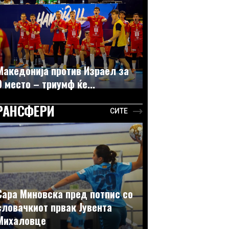
Македонија против Израел за
9 место – триумф ќе...
РАНСФЕРИ
СИТЕ
Сара Миновска пред потпис со
словачкиот првак Јувента
Михаловце