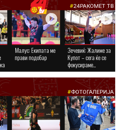
#
24РАКОМЕТ ТВ
Малус: Eкипата ме
Зечевиќ: Жалиме за
е
прави подобар
Купот – сега ќе се
ука
фокусираме...
#
ФОТОГАЛЕРИЈА