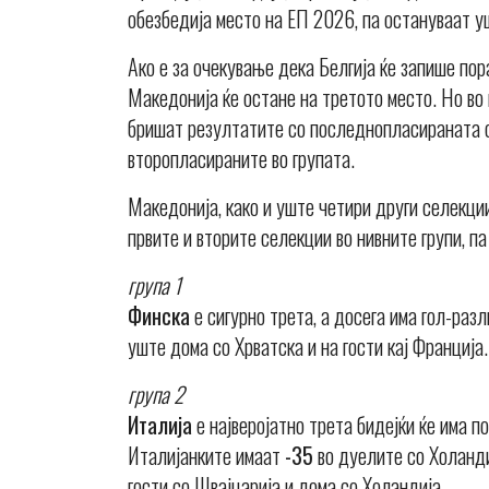
обезбедија место на ЕП 2026, па остануваат у
Ако е за очекување дека Белгија ќе запише пор
Македонија ќе остане на третото место. Но во
бришат резултатите со последнопласираната сел
второпласираните во групата.
Македонија, како и уште четири други селекции
првите и вторите селекции во нивните групи, па
група 1
Финска
е сигурно трета, а досега има гол-раз
уште дома со Хрватска и на гости кај Франција.
група 2
Италија
е најверојатно трета бидејќи ќе има п
Италијанките имаат
-35
во дуелите со Холанди
гости со Швајцарија и дома со Холандија.