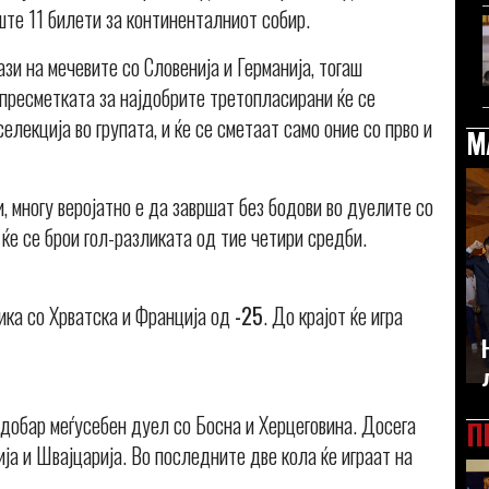
ште 11 билети за континенталниот собир.
ази на мечевите со Словенија и Германија, тогаш
 пресметката за најдобрите третопласирани ќе се
екција во групата, и ќе се сметаат само оние со прво и
М
, многу веројатно е да завршат без бодови во дуелите со
 ќе се брои гол-разликата од тие четири средби.
лика со Хрватска и Франција од
-25
. До крајот ќе игра
одобар меѓусебен дуел со Босна и Херцеговина. Досега
П
ја и Швајцарија. Во последните две кола ќе играат на