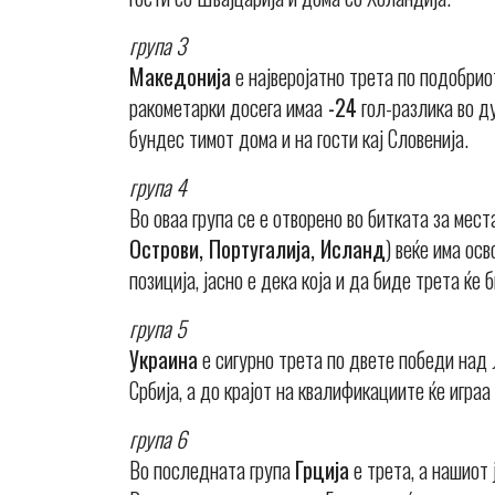
група 3
Македонија
е најверојатно трета по подобрио
ракометарки досега имаа
-24
гол-разлика во ду
бундес тимот дома и на гости кај Словенија.
група 4
Во оваа група се е отворено во битката за мест
Острови, Португалија, Исланд
) веќе има осв
позиција, јасно е дека која и да биде трета ќе
група 5
Украина
е сигурно трета по двете победи над 
Србија, а до крајот на квалификациите ќе играа
група 6
Во последната група
Грција
е трета, а нашиот