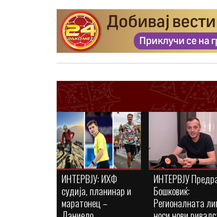
ИНТЕРВЈУ: ИХФ
ИНТЕРВЈУ Предр
судија, планинар и
Бошковиќ:
маратонец –
Регионалната ли
Даниело
носи нови ривалс