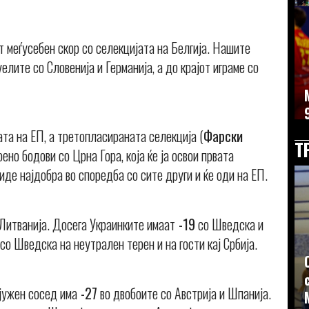
т меѓусебен скор со селекцијата на Белгија. Нашите
елите со Словенија и Германија, а до крајот играме со
ата на ЕП, а третопласираната селекција (
Фарски
Т
оено бодови со Црна Гора, која ќе ја освои првата
 биде најдобра во споредба со сите други и ќе оди на ЕП.
Литванија. Досега Украинките имаат
-19
со Шведска и
 со Шведска на неутрален терен и на гости кај Србија.
 јужен сосед има
-27
во двобоите со Австрија и Шпанија.