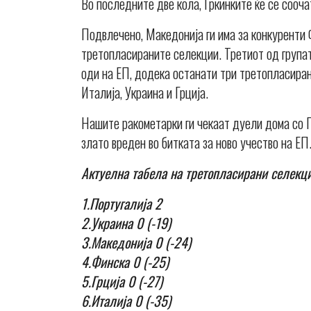
Во последните две кола, Гркинките ќе се сооча
Подвлечено, Македонија ги има за конкуренти Ф
третопласираните селекции. Третиот од групат
оди на ЕП, додека останати три третопласиран
Италија, Украина и Грција.
Нашите ракометарки ги чекаат дуели дома со Гер
злато вреден во битката за ново учество на ЕП
Актуелна табела на третопласирани селекци
1.Португалија 2
2.Украина 0 (-19)
3.Македонија 0 (-24)
4.Финска 0 (-25)
5.Грција 0 (-27)
6.Италија 0 (-35)