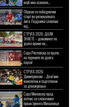
клуб има освоено...
Обрван со победнички
старт во регионалната
лига: Подравка славеше
кај...
СТРУГА 2026: ДАЛИ
ЗНАЕТЕ – домаќинот по
долго време не...
Сара Ристовска се врати
на терените по долга
пауза!
СТРУГА 2026:
Димитриоски – Доаѓаме
комплетни и подготвени
за докажување
Сара Миновска пред
потпис со словачкиот
првак Јувента Михаловце