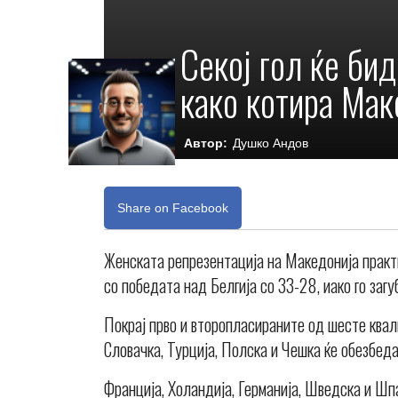
Секој гол ќе би
како котира Мак
Автор:
Душко Андов
Share on Facebook
Женската репрезентација на Македонија практи
со победата над Белгија со 33-28, иако го заг
Покрај прво и второпласираните од шесте квал
Словачка, Турција, Полска и Чешка ќе обезбед
Франција, Холандија, Германија, Шведска и Шп