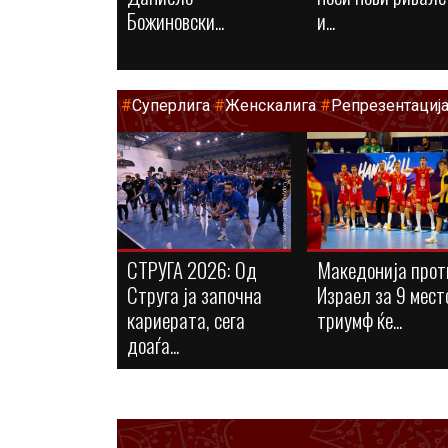
Божиновски...
и...
#
Суперлига
#
Женскалига
#
Репрезентациј
СТРУГА 2026: Од
Македонија прот
Струга ја започна
Израел за 9 мест
кариерата, сега
триумф ќе...
доаѓа...