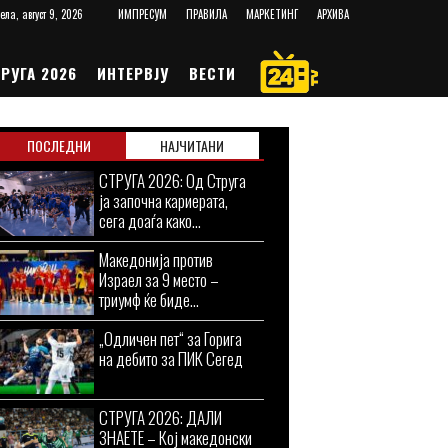
ела, август 9, 2026
ИМПРЕСУМ
ПРАВИЛА
МАРКЕТИНГ
АРХИВА
РУГА 2026
ИНТЕРВЈУ
ВЕСТИ
ПОСЛЕДНИ
НАЈЧИТАНИ
СТРУГА 2026: Од Струга
ја започна кариерата,
сега доаѓа како...
Македонија против
Израел за 9 место –
триумф ќе биде...
„Одличен пет“ за Горига
на дебито за ПИК Сегед
СТРУГА 2026: ДАЛИ
ЗНАЕТЕ – Кој македонски