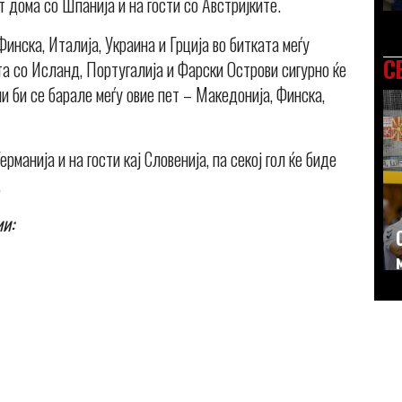
т дома со Шпанија и на гости со Австријките.
инска, Италија, Украина и Грција во битката меѓу
С
а со Исланд, Португалија и Фарски Острови сигурно ќе
и би се барале меѓу овие пет – Македонија, Финска,
манија и на гости кај Словенија, па секој гол ќе биде
.
и: