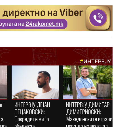
#
ИНТЕРВЈУ
аг
ИНТЕРВЈУ ДЕЈАН
ИНТЕРВЈУ ДИМИТАР
ПЕЦАКОВСКИ:
ДИМИТРИОСКИ:
га
Повредите ми ја
Македонските играчи
тва
обележаа
мора да излезат од...