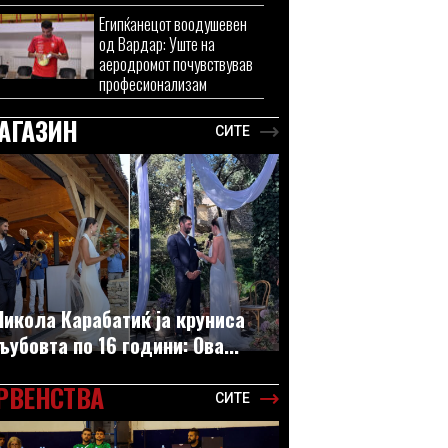
Египќанецот воодушевен
од Вардар: Уште на
аеродромот почувствував
професионализам
АГАЗИН
СИТЕ
Никола Карабатиќ ја круниса
љубовта по 16 години: Ова...
РВЕНСТВА
СИТЕ