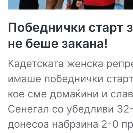
Победнички старт з
не беше закана!
Кадетската женска репр
имаше победнички старт
кое сме домаќини и слав
Сенегал со убедливи 32-
донесоа набрзина 2-0 пр